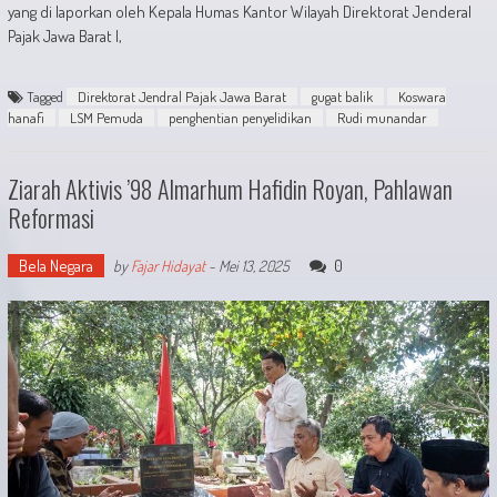
yang di laporkan oleh Kepala Humas Kantor Wilayah Direktorat Jenderal
Pajak Jawa Barat I,
Tagged
Direktorat Jendral Pajak Jawa Barat
gugat balik
Koswara
hanafi
LSM Pemuda
penghentian penyelidikan
Rudi munandar
Ziarah Aktivis ’98 Almarhum Hafidin Royan, Pahlawan
Reformasi
Bela Negara
0
by
Fajar Hidayat
-
Mei 13, 2025