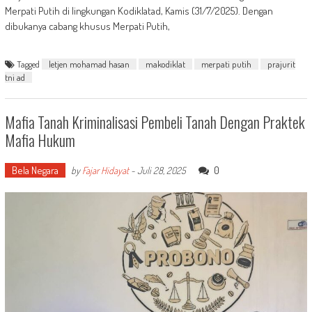
Merpati Putih di lingkungan Kodiklatad, Kamis (31/7/2025). Dengan
dibukanya cabang khusus Merpati Putih,
Tagged
letjen mohamad hasan
makodiklat
merpati putih
prajurit
tni ad
Mafia Tanah Kriminalisasi Pembeli Tanah Dengan Praktek
Mafia Hukum
Bela Negara
0
by
Fajar Hidayat
-
Juli 28, 2025