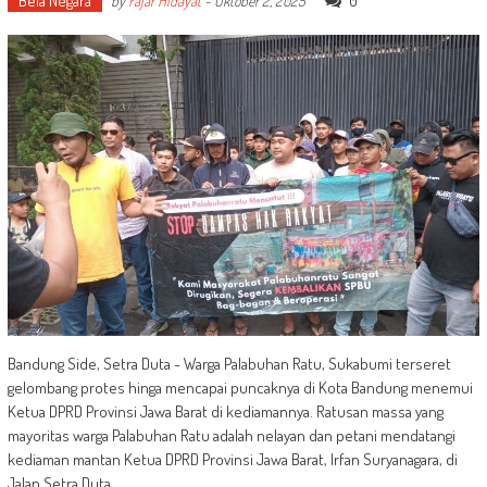
Bela Negara
0
by
Fajar Hidayat
-
Oktober 2, 2025
Bandung Side, Setra Duta - Warga Palabuhan Ratu, Sukabumi terseret
gelombang protes hinga mencapai puncaknya di Kota Bandung menemui
Ketua DPRD Provinsi Jawa Barat di kediamannya. Ratusan massa yang
mayoritas warga Palabuhan Ratu adalah nelayan dan petani mendatangi
kediaman mantan Ketua DPRD Provinsi Jawa Barat, Irfan Suryanagara, di
Jalan Setra Duta,