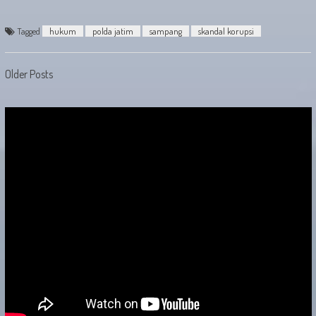
Tagged
hukum
polda jatim
sampang
skandal korupsi
Posts
Older Posts
navigation