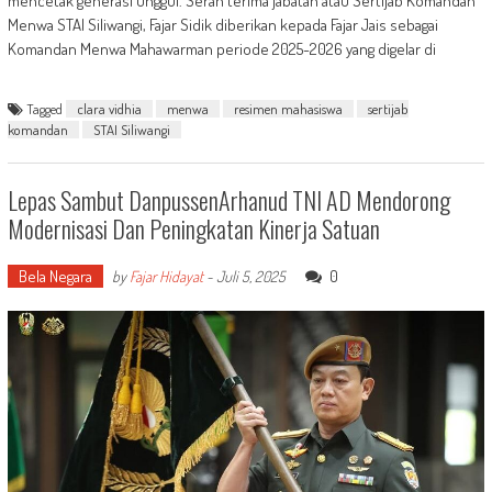
mencetak generasi unggul. Serah terima jabatan atau Sertijab Komandan
Menwa STAI Siliwangi, Fajar Sidik diberikan kepada Fajar Jais sebagai
Komandan Menwa Mahawarman periode 2025-2026 yang digelar di
Tagged
clara vidhia
menwa
resimen mahasiswa
sertijab
komandan
STAI Siliwangi
Lepas Sambut DanpussenArhanud TNI AD Mendorong
Modernisasi Dan Peningkatan Kinerja Satuan
Bela Negara
0
by
Fajar Hidayat
-
Juli 5, 2025