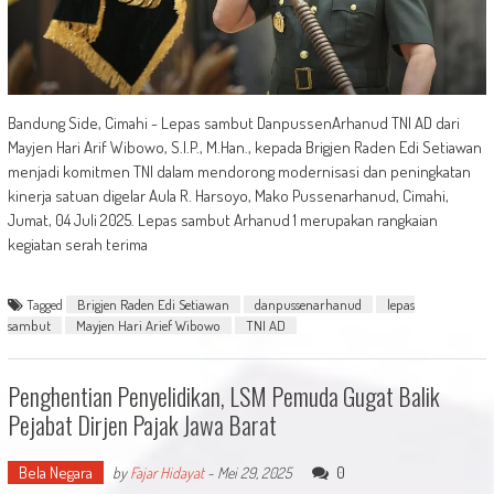
Bandung Side, Cimahi - Lepas sambut DanpussenArhanud TNI AD dari
Mayjen Hari Arif Wibowo, S.I.P., M.Han., kepada Brigjen Raden Edi Setiawan
menjadi komitmen TNI dalam mendorong modernisasi dan peningkatan
kinerja satuan digelar Aula R. Harsoyo, Mako Pussenarhanud, Cimahi,
Jumat, 04 Juli 2025. Lepas sambut Arhanud 1 merupakan rangkaian
kegiatan serah terima
Tagged
Brigjen Raden Edi Setiawan
danpussenarhanud
lepas
sambut
Mayjen Hari Arief Wibowo
TNI AD
Penghentian Penyelidikan, LSM Pemuda Gugat Balik
Pejabat Dirjen Pajak Jawa Barat
Bela Negara
0
by
Fajar Hidayat
-
Mei 29, 2025