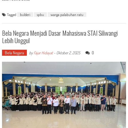
Tagged
bulderi
spbu
warga palabuhan ratu
Bela Negara Menjadi Dasar Mahasiswa STAI Siliwangi
Lebih Unggul
Bela Negara
0
by
Fajar Hidayat
-
Oktober 2, 2025