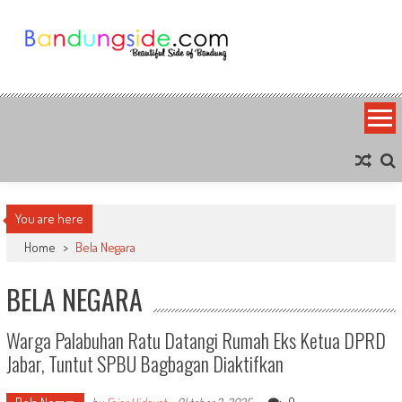
Skip
to
content
Bandung Side
Sisi Cantik Bandung
You are here
Home
>
Bela Negara
BELA NEGARA
Warga Palabuhan Ratu Datangi Rumah Eks Ketua DPRD
Jabar, Tuntut SPBU Bagbagan Diaktifkan