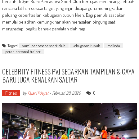
berlatih di Gym Bumi Pancasona Sport Club bertugas merancang sebuah
rencana latihan sesuai target yang ingin dicapai guna meningkatkan
peluang keberhasilan kebugaran tubuh klien. Bagi pemula saat akan
memulai pelatihan kemungkinan akan merasakan bingung saat
menghadapi begitu banyak peralatan olah raga
Tagged
bumi pancasona sport club
kebugaran tubuh
melinda
peran personal trainer
CELEBRITY FITNESS PVJ SEGARKAN TAMPILAN & GAYA
BARU JUGA KENALKAN SALTAR
Fitnes
0
by
Fajar Hidayat
-
Februari 28, 2020