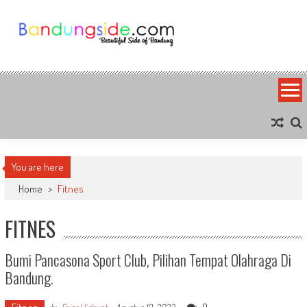
Skip
to
content
Bandung Side
Sisi Cantik Bandung
You are here
Home
>
Fitnes
FITNES
Bumi Pancasona Sport Club, Pilihan Tempat Olahraga Di
Bandung.