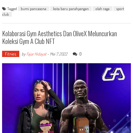
Tagged
bumi pancasona
kota baru parahyangan
olah raga
sport
club
Kolaborasi Gym Aesthetics Dan OliveX Meluncurkan
Koleksi Gym A Club NFT
Fitnes
0
by
Fajar Hidayat
-
Mei 7, 2022