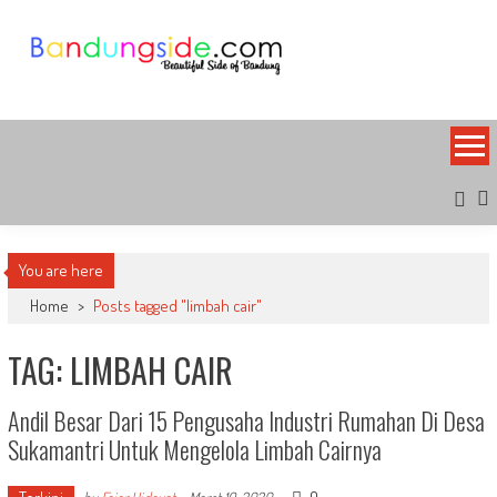
Skip
to
content
Bandung Side
Sisi Cantik Bandung
You are here
Home
>
Posts tagged "limbah cair"
TAG: LIMBAH CAIR
Andil Besar Dari 15 Pengusaha Industri Rumahan Di Desa
Sukamantri Untuk Mengelola Limbah Cairnya