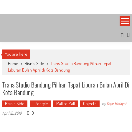
Skip
Bandung Side
Sisi Cantik Bandung
to
content
You are here
Home
>
Bisnis Side
>
Trans Studio Bandung Pilihan Tepat
Liburan Bulan April di Kota Bandung
Trans Studio Bandung Pilihan Tepat Liburan Bulan April Di
Kota Bandung
Bisnis Side
Lifestyle
Mall to Mall
Objects
by
Fajar Hidayat
-
0
April 12, 2019