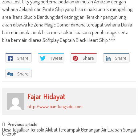
Zona Lost City yang bertema pedalaman hutan Amazon dengan
wahana Jelajah dan Pirate Ship yang bisa dinaiki untuk mengelilingi
area Trans Studio Bandung dari ketinggian. Terakhir pengunjung
akan dibawa ke Zona Magic Corner dimana terdapat wahana Dunia
Lain dan anak-anak bisa merasakan suasana penuh magis serta
bisa bermain di area Softplay Captain Black Heart Ship.***
Share
Tweet
Share
Share
Share
Fajar Hidayat
http://www.bandungside.com
Post
Previous article
Desa Tegalluar Terisolir Akibat Terdampak Genangan Air Luapan Sungai
navigation
Cikeruh