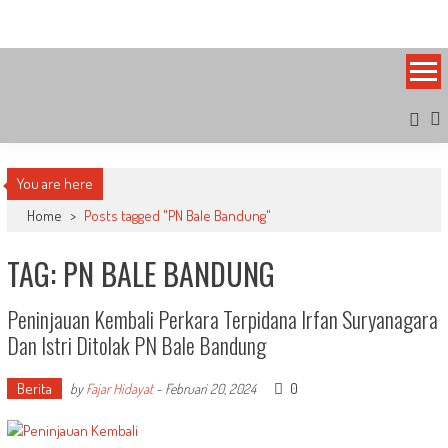
Skip
Bandung Side
Sisi Cantik Bandung
to
content
You are here
Home
>
Posts tagged "PN Bale Bandung"
TAG: PN BALE BANDUNG
Peninjauan Kembali Perkara Terpidana Irfan Suryanagara
Dan Istri Ditolak PN Bale Bandung
Berita
0
by
Fajar Hidayat
-
Februari 20, 2024