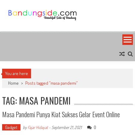
Skip
to
content
Bandung Side
Sisi Cantik Bandung
You are here
Home
>
Posts tagged "masa pandemi"
TAG: MASA PANDEMI
Masa Pandemi Punya Kiat Sukses Gelar Event Online
Gadget
0
by
Fajar Hidayat
-
September 21, 2021