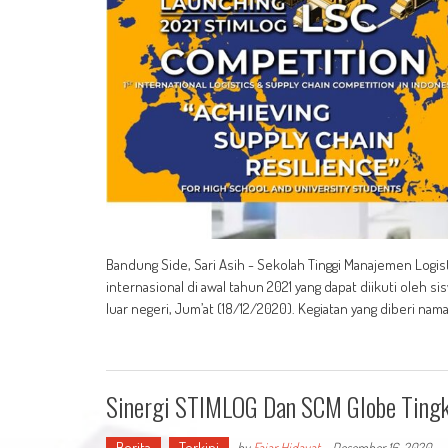
Bandung Side, Sari Asih - Sekolah Tinggi Manajemen Logist
internasional di awal tahun 2021 yang dapat diikuti ole
luar negeri, Jum’at (18/12/2020). Kegiatan yang diberi na
Sinergi STIMLOG Dan SCM Globe Ting
Berita
Terkini
by
Fajar Hidayat
-
Desember 16, 2020