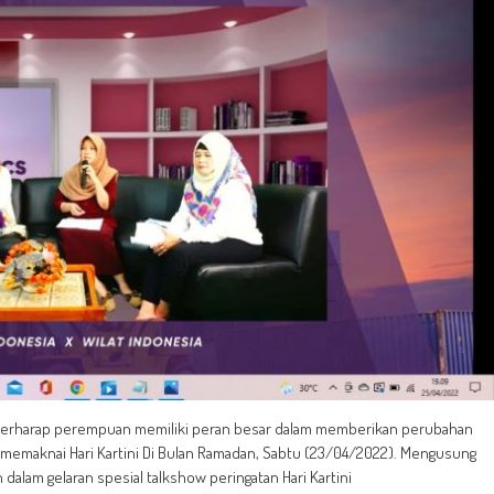
T berharap perempuan memiliki peran besar dalam memberikan perubahan
a memaknai Hari Kartini Di Bulan Ramadan, Sabtu (23/04/2022). Mengusung
 dalam gelaran spesial talkshow peringatan Hari Kartini