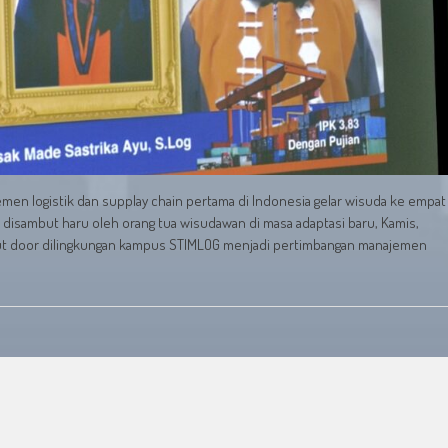
emen logistik dan supplay chain pertama di Indonesia gelar wisuda ke empat
disambut haru oleh orang tua wisudawan di masa adaptasi baru, Kamis,
 out door dilingkungan kampus STIMLOG menjadi pertimbangan manajemen