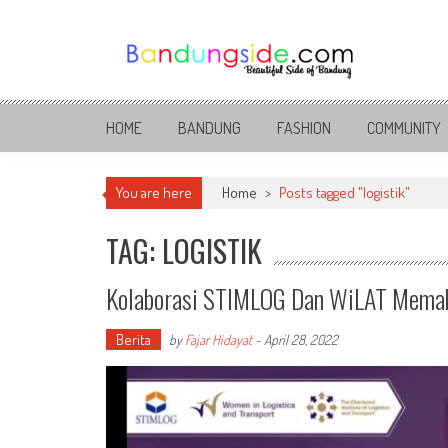
Skip
to
content
Bandung Side
Sisi Cantik Bandung
HOME
BANDUNG
FASHION
COMMUNITY
You are here
Home
>
Posts tagged "logistik"
TAG: LOGISTIK
Kolaborasi STIMLOG Dan WiLAT Memakn
Berita
by
Fajar Hidayat
-
April 28, 2022