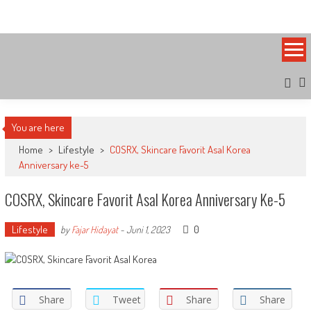
Skip
Bandung Side
Sisi Cantik Bandung
to
content
You are here
Home
>
Lifestyle
>
COSRX, Skincare Favorit Asal Korea
Anniversary ke-5
COSRX, Skincare Favorit Asal Korea Anniversary Ke-5
Lifestyle
0
by
Fajar Hidayat
-
Juni 1, 2023
Share
Tweet
Share
Share