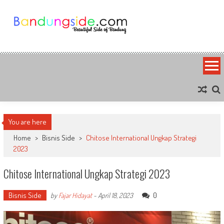
Skip
to
content
Bandung Side
Sisi Cantik Bandung
You are here
Home
>
Bisnis Side
>
Chitose International Ungkap Strategi
2023
Chitose International Ungkap Strategi 2023
Bisnis Side
0
by
Fajar Hidayat
-
April 18, 2023