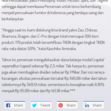
Nilai Perusahaan, yaitu Philosophy, Vision, Mission, Spirit, dan Tagline
sehingga dapat membawa Perseroan untuk terus berkembang
menjadi perusahaan furnitur di Indonesia yang berdaya saing dan
berkelanjutan.
“Hingga saat ini, kami didukung lima brand yakni Zao, Chitose,
Okamura, Dragon, dan C-Pro dengan total mencapai 300 item
product. 179 produk telah tersertifikasi TKDN dengan tingkat TKDN
rata-rata diatas 50%.,” kata Kazuhiko Aminaka.
Tahun ini, perseroan mengalokasikan dana belanja modal (
capital
expenditur/capex
) sebesar Rp 2,5 miliar. Tak hanya itu, perseroan
juga akan membagikan dividen sebesar Rp 1 Miliar. Dari sisi neraca
keuangan, ekuitas perusahaan tercatat Rp 340,06 miliar dari tahun
sebelumnya Rp 349,51 miliar, sementara itu kewajiban naik 6,16%
menjadi Rp 151,99 miliar dari Rp 143,18 miliar.***
Share
Tweet
Share
Share