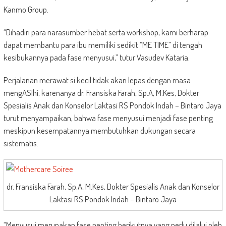
Kanmo Group.
“Dihadiri para narasumber hebat serta workshop, kami berharap
dapat membantu para ibu memiliki sedikit “ME TIME” di tengah
kesibukannya pada fase menyusui,” tutur Vasudev Kataria.
Perjalanan merawat si kecil tidak akan lepas dengan masa
mengASIhi, karenanya dr. Fransiska Farah, Sp.A, M.Kes, Dokter
Spesialis Anak dan Konselor Laktasi RS Pondok Indah – Bintaro Jaya
turut menyampaikan, bahwa fase menyusui menjadi fase penting
meskipun kesempatannya membutuhkan dukungan secara
sistematis.
dr. Fransiska Farah, Sp.A, M.Kes, Dokter Spesialis Anak dan Konselor
Laktasi RS Pondok Indah – Bintaro Jaya
“Menyusui merupakan fase penting berikutnya yang perlu dilalui oleh