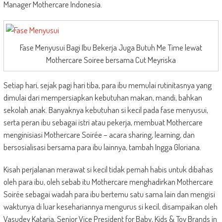
Manager Mothercare Indonesia.
Fase Menyusui Bagi Ibu Bekerja Juga Butuh Me Time lewat
Mothercare Soiree bersama Cut Meyriska
Setiap hari, sejak pagi hari tiba, para ibu memulai rutinitasnya yang
dimulai dari mempersiapkan kebutuhan makan, mandi, bahkan
sekolah anak. Banyaknya kebutuhan si kecil pada fase menyusui,
serta peran ibu sebagai istri atau pekerja, membuat Mothercare
menginisiasi Mothercare Soirée – acara sharing, learning, dan
bersosialisasi bersama para ibu lainnya, tambah Ingga Gloriana.
Kisah perjalanan merawat si kecil tidak pernah habis untuk dibahas
oleh para ibu, oleh sebab itu Mothercare menghadirkan Mothercare
Soirée sebagai wadah para ibu bertemu satu sama lain dan mengisi
waktunya di luar kesehariannya mengurus si kecil, disampaikan oleh
Vasudev Kataria, Senior Vice President for Baby, Kids & Toy Brands in