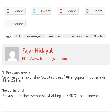
Share
Tweet
Share
Share
Share
Tagged
ASI
fase menyusui
me time
mothercare soiree
Novotel
Fajar Hidayat
http://www.bandungside.com
Post
Previous article
AeroPress Championship Aktivitas Kreatif #MengopikanIndonesia di
navigation
Otten Caffee
Next article
Pengusaha Kuliner Berbasis Digital Tingkat SMK Ciptakan Inovasi