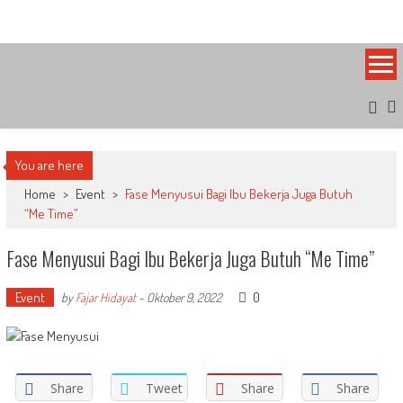
Skip
Bandung Side
Sisi Cantik Bandung
to
content
You are here
Home
>
Event
>
Fase Menyusui Bagi Ibu Bekerja Juga Butuh
“Me Time”
Fase Menyusui Bagi Ibu Bekerja Juga Butuh “Me Time”
Event
0
by
Fajar Hidayat
-
Oktober 9, 2022
Share
Tweet
Share
Share