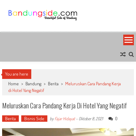
Skip
to
content
Bandung Side
Sisi Cantik Bandung
You are here
Home
>
Bandung
>
Berita
>
Meluruskan Cara Pandang Kerja
di Hotel Yang Negatif
Meluruskan Cara Pandang Kerja Di Hotel Yang Negatif
Berita
Bisnis Side
0
by
Fajar Hidayat
-
Oktober 8, 2021