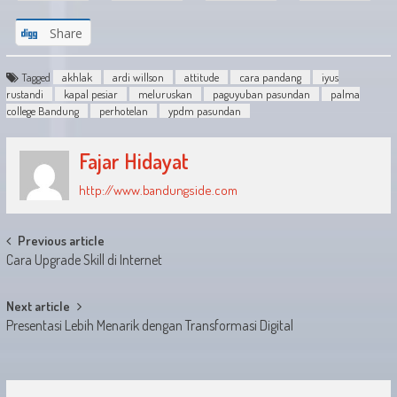
Share
Tagged
akhlak
ardi willson
attitude
cara pandang
iyus
rustandi
kapal pesiar
meluruskan
paguyuban pasundan
palma
college Bandung
perhotelan
ypdm pasundan
Fajar Hidayat
http://www.bandungside.com
Post
Previous article
Cara Upgrade Skill di Internet
navigation
Next article
Presentasi Lebih Menarik dengan Transformasi Digital