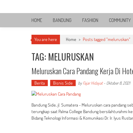
Skip
Bandung Side
to
Sisi Cantik Bandung
content
HOME
BANDUNG
FASHION
COMMUNITY
You are here
Home
>
Posts tagged "meluruskan"
TAG: MELURUSKAN
Meluruskan Cara Pandang Kerja Di Hot
Berita
Bisnis Side
by
Fajar Hidayat
-
Oktober 8, 2021
Bandung Side, jl. Sumatera - Meluruskan cara pandang seb
terungkap saat Palma College Bandung bersilahturahmi ke
Bidang Teknologi Informasi & Komunikasi Dr. Ir. Iyus Ru