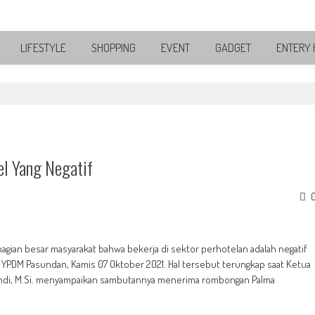
LIFESTYLE
SHOPPING
EVENT
GADGET
ENTERY 
el Yang Negatif
agian besar masyarakat bahwa bekerja di sektor perhotelan adalah negatif
 YPDM Pasundan, Kamis 07 Oktober 2021. Hal tersebut terungkap saat Ketua
standi, M.Si. menyampaikan sambutannya menerima rombongan Palma