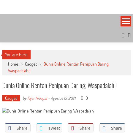
Skip
Bandung Side
Sisi Cantik Bandung
to
content
You are here
Home
>
Gadget
>
Dunia Online Rentan Penipuan Daring,
Waspadalah !
Dunia Online Rentan Penipuan Daring, Waspadalah !
Gadget
0
by
Fajar Hidayat
-
Agustus 13, 2021
Share
Tweet
Share
Share