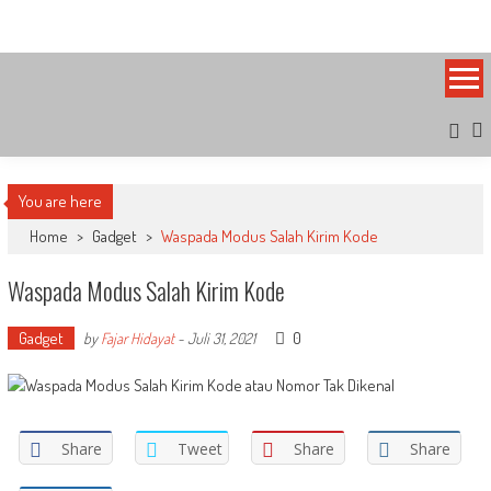
Skip
Bandung Side
Sisi Cantik Bandung
to
content
You are here
Home
>
Gadget
>
Waspada Modus Salah Kirim Kode
Waspada Modus Salah Kirim Kode
Gadget
0
by
Fajar Hidayat
-
Juli 31, 2021
Share
Tweet
Share
Share