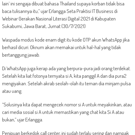
lain’ ini sengaja dibuat bahasa Thailand supaya korban tidak bisa
baca tulisannya itu,” ujar Erlangga Seta Praktisi IT Business di
Webinar Gerakan Nasional Literasi Digital 2021 di Kabupaten
Sukabumi, Jawa Barat, Jumat (30/7/2021)
Waspada modus kode enam digit itu kode OTP akun WhatsApp jika
berhasil dicuri. Oknum akan memakai untuk hal-hal yang tidak
bertanggung jawab.
Di WhatsApp juga kerap ada yang berpura-pura jadi orang terdekat.
Setelah kita liat fotonya ternyata si A, kita panggil A dan dia pura2
mengiyakan. Setelah akrab seolah-olah itu teman dia minjam pulsa
atau uang.
“Solusinya kita dapat mengecek nomor si A untuk meyakinkan, atau
cari media sosial si A untuk memastikan yang chat kita Si A atau
bukan,” ujar Erlangga.
Penipuan berkedok call center, ini sudah terlalu sering dan nampak