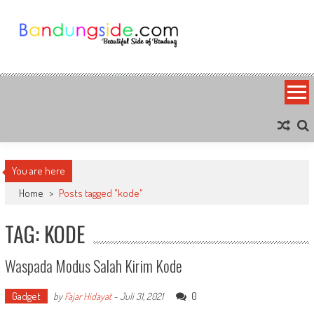
Skip
to
content
Bandung Side
Sisi Cantik Bandung
You are here
Home
>
Posts tagged "kode"
TAG: KODE
Waspada Modus Salah Kirim Kode
Gadget
0
by
Fajar Hidayat
-
Juli 31, 2021