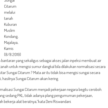
Sungai
Citarum
melalui
tanah
Kuburan
Muslim
Kondang,
Majalaya,
Kamis
(8/8.2019)
 bantaran yang sekaligus sebagai akses jalan inpeksi membuat air
 tanah untuk mengisi sumur dangkal bila dilakukan normalisasi secara
tar Sungai Citarum ? Mata air itu tidak bisa mengisi sungai secara
, hasilnya Sungai Citarum akan kering.
malisasi Sungai Citarum menjadi pekerjaan negara begitu ceroboh.
 yang sedang PKL, tidak adanya plang pengumuman pekerjaan,
ah bekerja alat beratnya,”kata Deni Riswandani.