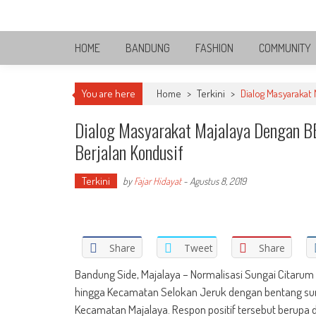
Skip
Bandung Side
to
Sisi Cantik Bandung
content
HOME
BANDUNG
FASHION
COMMUNITY
You are here
Home
>
Terkini
>
Dialog Masyarakat
Dialog Masyarakat Majalaya Dengan B
Berjalan Kondusif
Terkini
by
Fajar Hidayat
-
Agustus 8, 2019
Share
Tweet
Share
Bandung Side, Majalaya – Normalisasi Sungai Citarum 
hingga Kecamatan Selokan Jeruk dengan bentang sun
Kecamatan Majalaya. Respon positif tersebut berupa 