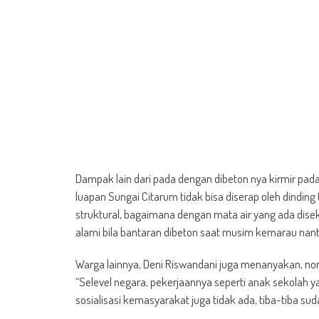
Dampak lain dari pada dengan dibeton nya kirmir pada
luapan Sungai Citarum tidak bisa diserap oleh dinding
struktural, bagaimana dengan mata air yang ada diseki
alami bila bantaran dibeton saat musim kemarau nanti
Warga lainnya, Deni Riswandani juga menanyakan, nor
“Selevel negara, pekerjaannya seperti anak sekolah
sosialisasi kemasyarakat juga tidak ada, tiba-tiba sud