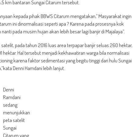
5,5 km bantaran Sungai Citarum tersebut.
anyaan kepada pihak BBWS Citarum mengatakan,” Masyarakat ingin
arum ini dinormalisasi seperti apa ? Karena pada prosesnya kok
anti pada musim hujan akan lebih besar lagi banjir di Majalaya”.
 satelit, pada tahun 2016 luas area terpapar banjir seluas 260 hektar,
hektar. Hal tersebut menjadi kekhawatiran warga bila normalisasi
ning karena faktor sedimentasi yang begitu tinggi dari hulu Sungai
,”kata Denni Hamdani lebih lanjut.
Denni
Ramdani
sedang
menunjukkan
peta satelit
Sungai
Citarum yang