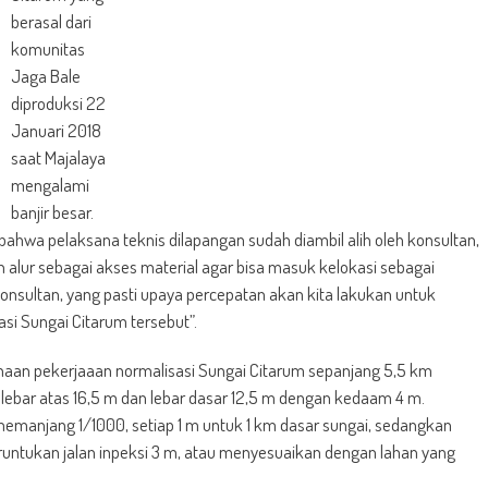
berasal dari
komunitas
Jaga Bale
diproduksi 22
Januari 2018
saat Majalaya
mengalami
banjir besar.
hwa pelaksana teknis dilapangan sudah diambil alih oleh konsultan,
lur sebagai akses material agar bisa masuk kelokasi sebagai
 konsultan, yang pasti upaya percepatan akan kita lakukan untuk
si Sungai Citarum tersebut”.
aan pekerjaaan normalisasi Sungai Citarum sepanjang 5,5 km
 lebar atas 16,5 m dan lebar dasar 12,5 m dengan kedaam 4 m.
memanjang 1/1000, setiap 1 m untuk 1 km dasar sungai, sedangkan
runtukan jalan inpeksi 3 m, atau menyesuaikan dengan lahan yang