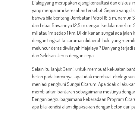
Dialog yang merupakan ajang konsultasi dan diskusi 
yang mengalami keresahan tersebut. Seperti yang d
bahwa bila bentang Jembatan Patrol 18,5 m, namun Su
dan Lebar Bawahnya 12,5 m dengan kedalaman 4 m. S
mil atau 1m setiap 1 km. Di kiri kanan sungai ada jalan
dengan tingkat kecuraman didaerah hulu yang memilik
meluncur deras diwilayah Majalaya ? Dan yang terjad
dan Selokan Jeruk dengan cepat.
Selain itu, lanjut Denni, untuk membuat kekuatan ban
beton pada kirmirnya, apa tidak membuat ekologi sun
menjadi penghuni Sungai Citarum. Apa tidak dilakuka
membiarkan bantaran sebagaimana mestinya dengan d
Dengan begitu bagaimana keberadaan Program Citaru
apa bila kondisi alam dipaksakan dengan beton dari