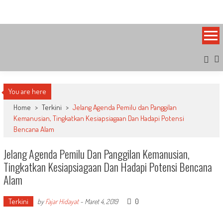
Skip
Bandung Side
Sisi Cantik Bandung
to
content
You are here
Home
>
Terkini
>
Jelang Agenda Pemilu dan Panggilan
Kemanusian, Tingkatkan Kesiapsiagaan Dan Hadapi Potensi
Bencana Alam
Jelang Agenda Pemilu Dan Panggilan Kemanusian,
Tingkatkan Kesiapsiagaan Dan Hadapi Potensi Bencana
Alam
Terkini
0
by
Fajar Hidayat
-
Maret 4, 2019