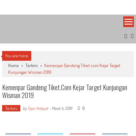
Skip
Bandung Side
Sisi Cantik Bandung
to
content
You are here
Home
>
Terkini
>
Kemenpar Gandeng Tiket.com Kejar Target
Kunjungan Wisman 2019
Kemenpar Gandeng Tiket.com Kejar Target Kunjungan
Wisman 2019
Terkini
0
by
Fajar Hidayat
-
Maret 4, 2019