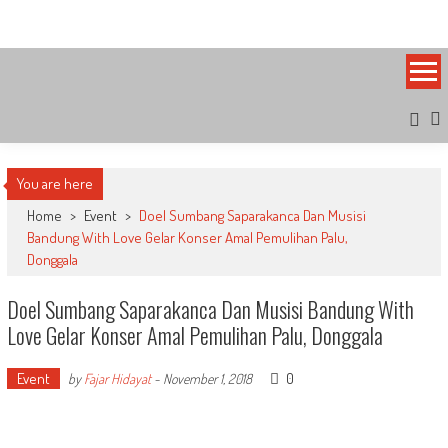
Skip
Bandung Side
Sisi Cantik Bandung
to
content
You are here
Home
>
Event
>
Doel Sumbang Saparakanca Dan Musisi
Bandung With Love Gelar Konser Amal Pemulihan Palu,
Donggala
Doel Sumbang Saparakanca Dan Musisi Bandung With
Love Gelar Konser Amal Pemulihan Palu, Donggala
Event
0
by
Fajar Hidayat
-
November 1, 2018