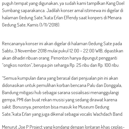
puguh tempat yang digunakan, ya sudah kami tampilkan Kang Doel
Sumbang saparakanca. Jadilah konser amal istimewa ini digelar di
halaman Gedung Sate,”kata Erlan Effendy saat konpers di Menara
Gedung Sate, Kamis (1/11/2018).
Rencananya konser ini akan digelar di halaman Gedung Sate pada
Sabtu, 3 November 2018 mulai pukul 12.00 – 22.00 WIB, dipastikan
akan dihadiri ribuan orang. Penonton hanya dipungut pengganti
“ongkos nonton”, berupa pin seharga Rp. 25 ribu dan Rp. 100 ribu.
“Semua kumpulan dana yang berasal dari penjualan pin ini akan
didonasikan untuk pemulihan korban bencana Palu dan Donggala,
Bandung mitigasi hub sebagai sarana sosialisasi menanggulangi
gempa, PMI dan buat rekan musisi yang sedang dirawat karena
sakit. Bonusnya, penonton bisa masuk ke Museum Gedung
Sate,”kata Erlan yang juga dikenal sebagai vocalis Wachdach Band.
Menurut Joe P Project yang kondang dengan lontaran khas ceplas-