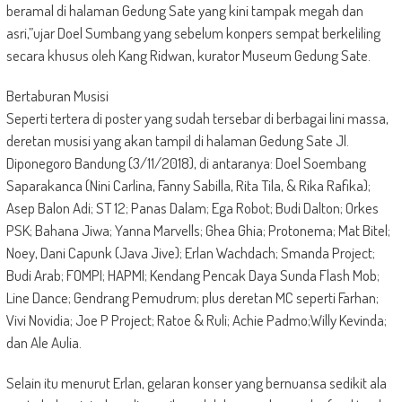
beramal di halaman Gedung Sate yang kini tampak megah dan
asri,”ujar Doel Sumbang yang sebelum konpers sempat berkeliling
secara khusus oleh Kang Ridwan, kurator Museum Gedung Sate.
Bertaburan Musisi
Seperti tertera di poster yang sudah tersebar di berbagai lini massa,
deretan musisi yang akan tampil di halaman Gedung Sate Jl.
Diponegoro Bandung (3/11/2018), di antaranya: Doel Soembang
Saparakanca (Nini Carlina, Fanny Sabilla, Rita Tila, & Rika Rafika);
Asep Balon Adi; ST 12; Panas Dalam; Ega Robot; Budi Dalton; Orkes
PSK; Bahana Jiwa; Yanna Marvells; Ghea Ghia; Protonema; Mat Bitel;
Noey, Dani Capunk (Java Jive); Erlan Wachdach; Smanda Project;
Budi Arab; FOMPI; HAPMI; Kendang Pencak Daya Sunda Flash Mob;
Line Dance; Gendrang Pemudrum; plus deretan MC seperti Farhan;
Vivi Novidia; Joe P Project; Ratoe & Ruli; Achie Padmo;Willy Kevinda;
dan Ale Aulia.
Selain itu menurut Erlan, gelaran konser yang bernuansa sedikit ala