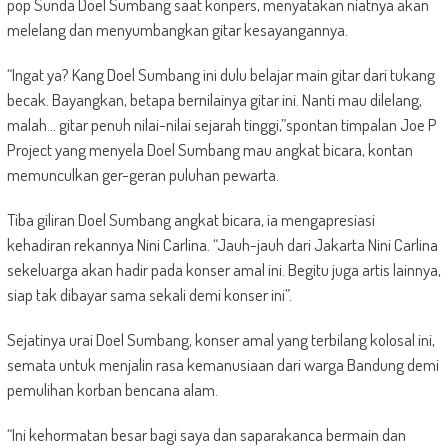
pop Sunda Doel Sumbang saat konpers, menyatakan niatnya akan
melelang dan menyumbangkan gitar kesayangannya.
“Ingat ya? Kang Doel Sumbang ini dulu belajar main gitar dari tukang
becak. Bayangkan, betapa bernilainya gitar ini. Nanti mau dilelang,
malah… gitar penuh nilai-nilai sejarah tinggi,”spontan timpalan Joe P
Project yang menyela Doel Sumbang mau angkat bicara, kontan
memunculkan ger-geran puluhan pewarta.
Tiba giliran Doel Sumbang angkat bicara, ia mengapresiasi
kehadiran rekannya Nini Carlina. “Jauh-jauh dari Jakarta Nini Carlina
sekeluarga akan hadir pada konser amal ini. Begitu juga artis lainnya,
siap tak dibayar sama sekali demi konser ini”.
Sejatinya urai Doel Sumbang, konser amal yang terbilang kolosal ini,
semata untuk menjalin rasa kemanusiaan dari warga Bandung demi
pemulihan korban bencana alam.
“Ini kehormatan besar bagi saya dan saparakanca bermain dan