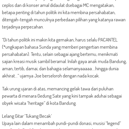
ceplos dan di konser amal didaulat dsebagai MC mengatakan,
betapa penting di tahun politik ini kita membina persahabatan,
ditengah-tengah munculnya perbedaan pilihan yang katanya rawan
terjadinya perpecahan.
“Di tahun politik ini makin kita gemakan, harus selalu PACANTEL
(*ungkapan bahasa Sunda yang memberi pengertian membina
persahabatan). Tentu, selain sebagai ajang bertemu, menikmati
sajian kreasi musik sambil beramal. Inilah gaya anak muda Bandung,
aman, tertib, damai, dan bahagia selamanyaaaaa….hingga dunia
akhirat…” ujarnya Joe berseloroh dengan nada kocak.
Tak urung ujaran di atas, memancing gelak tawa dari puluhan
pewarta di menara Gedung Sate yang kini tampak aduhai sebagai
obyek wisata “heritage” di kota Bandung.
Lelang Gitar ‘Tukang Becak’
Upaya lain dalam menambah pundi-pundi donasi, musisi “legend”