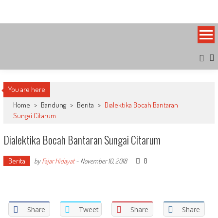
Skip
Bandung Side
Sisi Cantik Bandung
to
content
You are here
Home
>
Bandung
>
Berita
>
Dialektika Bocah Bantaran
Sungai Citarum
Dialektika Bocah Bantaran Sungai Citarum
Berita
0
by
Fajar Hidayat
-
November 10, 2018
Share
Tweet
Share
Share