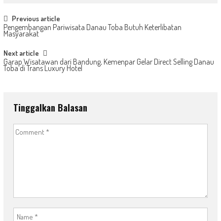
Post
Previous article
Pengembangan Pariwisata Danau Toba Butuh Keterlibatan
navigation
Masyarakat
Next article
Garap Wisatawan dari Bandung, Kemenpar Gelar Direct Selling Danau
Toba di Trans Luxury Hotel
Tinggalkan Balasan