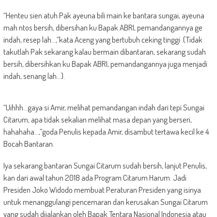
“Henteu sien atuh Pak ayeuna bili main ke bantara sungai, ayeuna
mah ntos bersih, dibersihan ku Bapak ABRI, pemandangannya ge
indah, resep lah…,”kata Aceng yang bertubuh ceking tinggi .(Tidak
takutlah Pak sekarang kalau bermain dibantaran, sekarang sudah
bersih, dibersihkan ku Bapak ABRI, pemandangannya juga menjadi
indah, senang lah…).
“Uihhh…gaya si Amir, melihat pemandangan indah dari tepi Sungai
Citarum, apa tidak sekalian melihat masa depan yang berseri,
hahahaha…,”goda Penulis kepada Amir, disambut tertawa kecil ke 4
Bocah Bantaran.
Iya sekarang bantaran Sungai Citarum sudah bersih, lanjut Penulis,
kan dari awal tahun 2018 ada Program Citarum Harum. Jadi
Presiden Joko Widodo membuat Peraturan Presiden yang isinya
untuk menanggulangi pencemaran dan kerusakan Sungai Citarum
yang sudah dijalankan oleh Bapak Tentara Nasional Indonesia atau