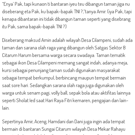
“Enya’ Pak, tapi kunaon ti bantaran iyeu teu dibangun taman jiga nu
diseberang eta Pak, ku bapak-bapak TNI ?,”tanya Amir. (iya Pak, tapi
kenapa dibantaran ini tidak dibangun taman seperti yang disebrang
itu Pak, sama bapak-bapak TNI ?)
Diseberang maksud Amin adalah wilayah Desa Cilampeni, sudah ada
taman dan sarana olah raga yang dibangun oleh Satgas Sektor 8
Citarum Harum bersama warga secara swadaya. Taman tematik
sebagai ikon Desa Cilampeni memang sangat indah, adanya meja,
kursi sebagai penunjang taman sudah digunakan masyarakat
sebagai tempat berkumpul, berbincang maupun tempat bermain
saat sore hari. Sedangkan sarana olah raga juga digunakan oleh
warga untuk senam pagi, volly ball, sepak bola atau aktifitas lainnya
seperti Sholat Ied saat Hari Raya Fitri kemaren, pengajian dan lain-
lain.
Sepertinya Amir, Aceng, Hamdani dan Dani juga ingin ada tempat
bermain di bantaran Sungai Citarum wilayah Desa Mekar Rahayu