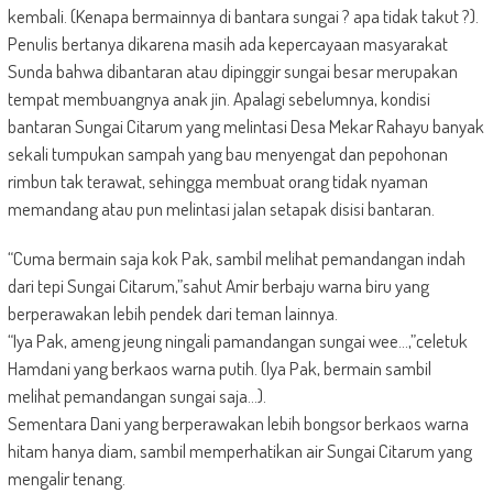
kembali. (Kenapa bermainnya di bantara sungai ? apa tidak takut ?).
Penulis bertanya dikarena masih ada kepercayaan masyarakat
Sunda bahwa dibantaran atau dipinggir sungai besar merupakan
tempat membuangnya anak jin. Apalagi sebelumnya, kondisi
bantaran Sungai Citarum yang melintasi Desa Mekar Rahayu banyak
sekali tumpukan sampah yang bau menyengat dan pepohonan
rimbun tak terawat, sehingga membuat orang tidak nyaman
memandang atau pun melintasi jalan setapak disisi bantaran.
“Cuma bermain saja kok Pak, sambil melihat pemandangan indah
dari tepi Sungai Citarum,”sahut Amir berbaju warna biru yang
berperawakan lebih pendek dari teman lainnya.
“Iya Pak, ameng jeung ningali pamandangan sungai wee…,”celetuk
Hamdani yang berkaos warna putih. (Iya Pak, bermain sambil
melihat pemandangan sungai saja…).
Sementara Dani yang berperawakan lebih bongsor berkaos warna
hitam hanya diam, sambil memperhatikan air Sungai Citarum yang
mengalir tenang.