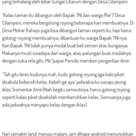
yang terhalang oleh lebar Sungai Citarum dengan Desa Cilampeni.
“Kalau taman itu dibangun oleh Bapak TNI dan warga RW 7 Desa
Cilampeni, mereka bergotong royong beberapa hari membuatnya. Di
Desa Mekar Rahayu juga bisa dibangun taman seperti itu, tapi harus
gotong-royong membuatnya, dibantuan ku warga Bapak TNI nya.
Kan Bapak TNI tidak punya modal buat beli semen atau bunganya.
Makanya musti swadaya dari warga, atau patungan buat modalnya
dengan suka rela gitu, Mir,”papar Penulis memberi pengertian Amir.
“Tah gitu leres kudunya mah, kudu gotong royong jiga kalo piket
disakola bebersih kelas. Kabeh ge aya’ jadwalna ku sasapu jeung
iklas,”komentar Amir.(Nah begitu semestinya, harus gotong royong
seperti kalau piket disekolah membersihkan kelas. Semuanya juga
ada jadwalnya menyapu kelas dengan iklas).
Hari semakin larut menuju malam, jam dihape android menunjukkan