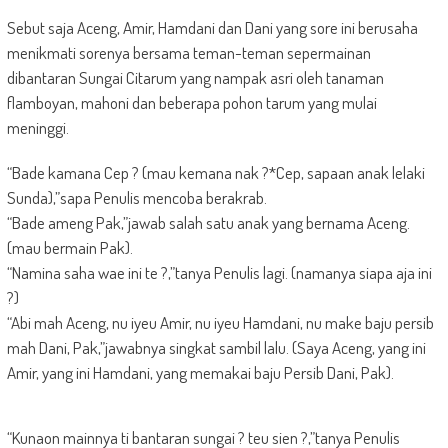
Sebut saja Aceng, Amir, Hamdani dan Dani yang sore ini berusaha
menikmati sorenya bersama teman-teman sepermainan
dibantaran Sungai Citarum yang nampak asri oleh tanaman
flamboyan, mahoni dan beberapa pohon tarum yang mulai
meninggi.
“Bade kamana Cep ? (mau kemana nak ?*Cep, sapaan anak lelaki
Sunda),”sapa Penulis mencoba berakrab.
“Bade ameng Pak,”jawab salah satu anak yang bernama Aceng.
(mau bermain Pak).
“Namina saha wae ini te ?,”tanya Penulis lagi. (namanya siapa aja ini
?)
“Abi mah Aceng, nu iyeu Amir, nu iyeu Hamdani, nu make baju persib
mah Dani, Pak,”jawabnya singkat sambil lalu. (Saya Aceng, yang ini
Amir, yang ini Hamdani, yang memakai baju Persib Dani, Pak).
“Kunaon mainnya ti bantaran sungai ? teu sien ?,”tanya Penulis