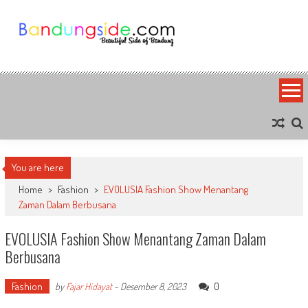
Skip
to
content
Bandung Side
Sisi Cantik Bandung
You are here
Home
>
Fashion
>
EVOLUSIA Fashion Show Menantang
Zaman Dalam Berbusana
EVOLUSIA Fashion Show Menantang Zaman Dalam
Berbusana
Fashion
0
by
Fajar Hidayat
-
Desember 8, 2023