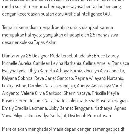
media sosial, menerima berbagai rekayasa berita dan bersaing
dengan kecerdasan buatan atau Artificial Intelligence (AI).
Tema ini kemudian menjadi penting untuk diangkat karena
merupakan hal nyata yang akan dihadapi oleh 25 mahasiswa
desainer koleksi Tugas Akhir.
Diantaranya 25 Designer Muda tersebut adalah ; Bruce Laurey,
Michelle Aurelia, Cathleen Levina Nathania, Cellina Amelia, Fransisca
Evelyna Lydia, Dhiya Kamelia Athaya Kurnia, Jocelyn Alva Jonetta,
Kalyana Sobhita, Reva Janet Santoso, Regina Wijayanti Nurtanio,
Lexa Justine, Carolina Natalia Sandjaja, Audrya Anastasya Varell
Ardyanto, Valerie Olivia Santoso, Sherin Nataya, Priscilla Meylia
Kosim, Ferren Justine, Natasha Tessalonika, Kezia Maserati Siagian,
Emely Gracilia Laxmana, Libby Bennet Tenggana, Nathasya, Agnes
Vania Pilipus, Oxca Widya Sudrajat, Dwi Indah Permatasari
Mereka akan menghadapi masa depan dengan semangat positif