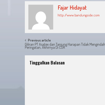
Fajar Hidayat
http://www.bandungside.com
Post
Previous article
Giliran PT Asatex dan Tanjung Harapan Tidak Menginda
Peringatan, Akhirnya Di COR
navigation
Tinggalkan Balasan