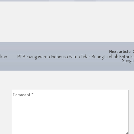
Next article
hkan
PT Benang Warna Indonusa Patuh Tidak Buang Limbah Kotor k
Sunga