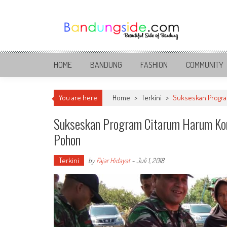
Skip
to
content
Bandung Side
Sisi Cantik Bandung
HOME
BANDUNG
FASHION
COMMUNITY
You are here
Home
>
Terkini
>
Sukseskan Program
Sukseskan Program Citarum Harum Komu
Pohon
Terkini
by
Fajar Hidayat
-
Juli 1, 2018