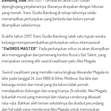
Bandung Side
, Nov 2017 – Lembaran tahun 2017 sudah
dipenghujang perjalanannya. Biasanya dirayakan dengan hiburan
yang meriah. Trans Studio Bandung di setiap tahunnya selalu
menampilkan pertunjukan yang berbeda dan belum pernah
ditampilkan sebelumnya.
Di akhir tahun 2017, Trans Studio Bandung salah satu tujuan wisata
keluarga mempersembahkan pertunjukan sirkus internasional
“SWORDS MASTER”
. Pada pertunjukan sirkus ini akan ditampilkan
aksi menegangkan dari pemenang kontes Rusia’s Got Talent, yang
merupakan seorang ahli
sword swallower
yaitu Alex Magala.
Sword-swallower
yang memiliki nama lengkap Alexander Magala ini
lahir pada tanggal 24 Juni 1989 di Orhei, Moldova. Dia lahir dari
keluarga miskin dan minat yang dia tekuni tidak pernah
mendapatkan dukungan dari orang tuanya. Di sekolah, Alex Magala
bukanlah murid yang menonjol dan nilainya cenderung dibawah
rata-rata. Bahkan oleh teman sekolahnya dia disebut pecundang
dan hal inilah yang mendorong Alex Magala untuk menunjukan