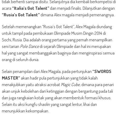
tidak berhenti sampai disitu. Selanjutnya dia kembali berkompetisi di
acara
“Italia’s Got Talent”
dan menjadi finalis. Dilanjutkan dengan
“Rusia’s Got Talent”
dimana Alex magala menjadi pemenangnya.
Setelah memenangkan “Rusia’s Got Talent”, Alex Magala diundang
untuk tampil pada pembukaan Olimpiade Musim Dingin 2014 di
Sochi, Rusia. Dia adalah orang pertama yang pernah menampilkan
seni tarian
Pole Dance
di sejarah Olimpiade dan hal ini merupakan
hal yang sangat membanggakan baginya dan menginspirasi semua
orang di seluruh dunia.
Selain penampilan dari Alex Magala, pada pertunjukan
“SWORDS
MASTER”
akan hadir pula pertunjukkan yang tidak kalah
menakjubkan yaitu atraksi acrobat
Magic Cube
, dimana para penari
akan unjuk kebolehan dari ketinggian dengan bergantung pada tali
dan juga rangkaian kotak yang akan membentuk formasi khusus.
Selain itu aksi kungfu shaolin yang sangat lentur, lihai dan
menunjukkan kekompakan.