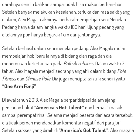
darahnya sendiri bahkan sampai tidak bisa makan berhari-hari.
Setelah banyak melakukan kesalahan, terluka dan rasa sakit yang
dialami, Alex Magala akhirnya berhasil mempelajari seni Menelan
Pedang hanya dalam jangka waktu 100 hari. Ujung pedang yang
ditelannya pun hanya berjarak 1 cm dari jantungnya.
Setelah berhasil dalam seni menelan pedang, Alex Magala mulai
mempelajari hobi baru lainnya di bidang olah raga dan dia
menemukan ketertarikan pada
Pole Acrobatics
. Dalam waktu 2
tahun, Alex Magala menjadi seorang yang ahli dalam bidang
Pole
Fitness
dan
Chinese Pole
. Dia juga menciptakan trik sendiri yaitu
“One Arm Fonji”
.
Di awal tahun 2013, Alex Magala berparitisipasi dalam ajang
pencarian bakat
“America’s Got Talent”
dan berhasil masuk
sampai perempat final. Selama menjadi peserta dari acara tersebut,
dia tidak pernah mendapatkan komentar negatif dari para juri.
Setelah sukses yang diraih di
“America’s Got Talent”
, Alex magala