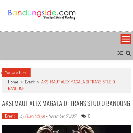
Skip
to
content
Bandung Side
Sisi Cantik Bandung
You are here
Home
>
Event
>
AKSI MAUT ALEX MAGALA DI TRANS STUDIO
BANDUNG
AKSI MAUT ALEX MAGALA DI TRANS STUDIO BANDUNG
Event
0
by
Fajar Hidayat
-
November 17, 2017