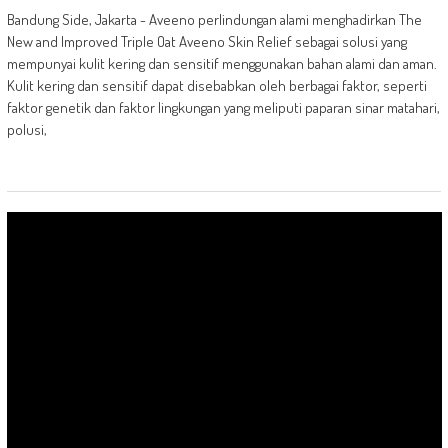
Bandung Side, Jakarta - Aveeno perlindungan alami menghadirkan The
New and Improved Triple Oat Aveeno Skin Relief sebagai solusi yang
mempunyai kulit kering dan sensitif menggunakan bahan alami dan aman.
Kulit kering dan sensitif dapat disebabkan oleh berbagai faktor, seperti
faktor genetik dan faktor lingkungan yang meliputi paparan sinar matahari,
polusi,