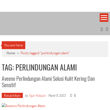
Skip
Bandung Side
Sisi Cantik Bandung
to
content
You are here
Home
>
Posts tagged "perlindungan alami"
TAG: PERLINDUNGAN ALAMI
Aveeno Perlindungan Alami Solusi Kulit Kering Dan
Sensitif
Kecantikan
0
by
Fajar Hidayat
-
Maret 11, 2023