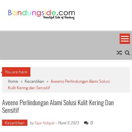
Skip
to
content
Bandung Side
Sisi Cantik Bandung
You are here
Home
>
Kecantikan
>
Aveeno Perlindungan Alami Solusi
Kulit Kering dan Sensitif
Aveeno Perlindungan Alami Solusi Kulit Kering Dan
Sensitif
Kecantikan
0
by
Fajar Hidayat
-
Maret 11, 2023