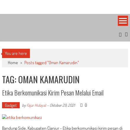
Skip
Bandung Side
Sisi Cantik Bandung
to
content
You are here
Home
>
Posts tagged "Oman Kamarudin"
TAG: OMAN KAMARUDIN
Etika Berkomunikasi Kirim Pesan Melalui Email
Gadget
0
by
Fajar Hidayat
-
Oktober 29, 2021
Bandung Side, Kabupaten Cianjur - Etika berkomunikasi kirim pesan di