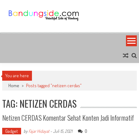
Skip
to
content
Bandung Side
Sisi Cantik Bandung
You are here
Home
>
Posts tagged "netizen cerdas"
TAG: NETIZEN CERDAS
Netizen CERDAS Komentar Sehat Konten Jadi Informatif
Gadget
0
by
Fajar Hidayat
-
Juli 15, 2021