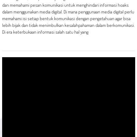
dan memahami pesan komunikasi untuk menghindari informasi hoaks
dalam menggunakan media digital. Di mana penggunaan media digital perlu
memahami isi setiap bentuk komunikasi dengan pengetahuan agar bisa
lebih bijak dan tidak menimbulkan kesalahpahaman dalam berkomunikasi.
Di era keterbukaan informasi salah satu hal yang