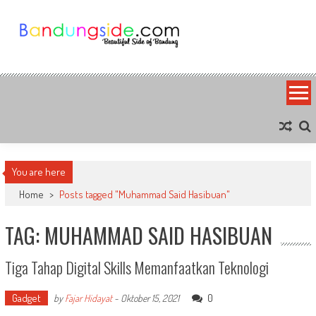
Skip
to
content
Bandung Side
Sisi Cantik Bandung
You are here
Home
>
Posts tagged "Muhammad Said Hasibuan"
TAG: MUHAMMAD SAID HASIBUAN
Tiga Tahap Digital Skills Memanfaatkan Teknologi
Gadget
0
by
Fajar Hidayat
-
Oktober 15, 2021