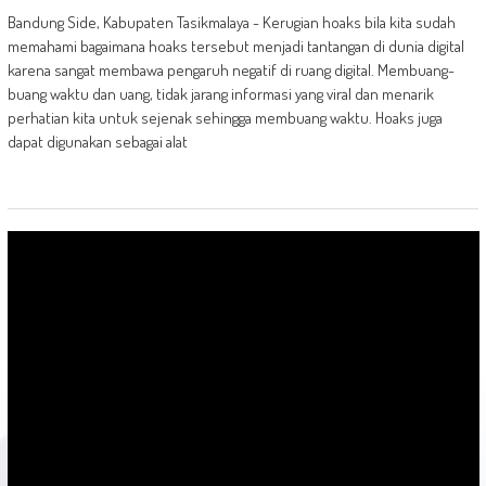
Bandung Side, Kabupaten Tasikmalaya - Kerugian hoaks bila kita sudah
memahami bagaimana hoaks tersebut menjadi tantangan di dunia digital
karena sangat membawa pengaruh negatif di ruang digital. Membuang-
buang waktu dan uang, tidak jarang informasi yang viral dan menarik
perhatian kita untuk sejenak sehingga membuang waktu. Hoaks juga
dapat digunakan sebagai alat