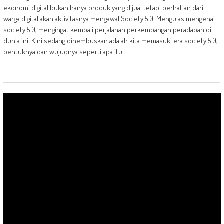
ekonomi digital bukan hanya produk yang dijual tetapi perhatian dari
warga digital akan aktivitasnya mengawal Society 5.0. Mengulas mengenai
society 5.0, mengingat kembali perjalanan perkembangan peradaban di
dunia ini. Kini sedang dihembuskan adalah kita memasuki era society 5.0,
bentuknya dan wujudnya seperti apa itu