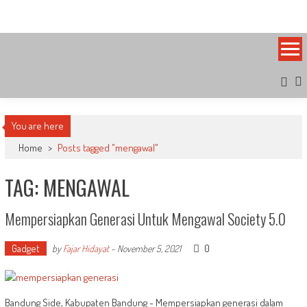
Skip
Bandung Side
Sisi Cantik Bandung
to
content
You are here
Home
>
Posts tagged "mengawal"
TAG: MENGAWAL
Mempersiapkan Generasi Untuk Mengawal Society 5.0
Gadget
0
by
Fajar Hidayat
-
November 5, 2021
Bandung Side, Kabupaten Bandung - Mempersiapkan generasi dalam