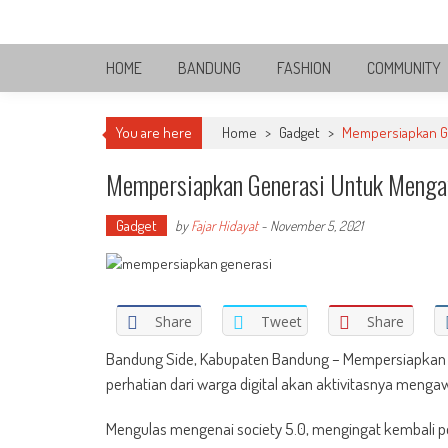
Skip
Bandung Side
to
Sisi Cantik Bandung
content
HOME
BANDUNG
FASHION
COMMUNITY
You are here
Home
>
Gadget
>
Mempersiapkan Ge
Mempersiapkan Generasi Untuk Menga
Gadget
by
Fajar Hidayat
-
November 5, 2021
Share
Tweet
Share
Bandung Side, Kabupaten Bandung – Mempersiapkan ge
perhatian dari warga digital akan aktivitasnya mengaw
Mengulas mengenai society 5.0, mengingat kembali p