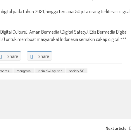
igital pada tahun 2021, hingga tercapai 50 juta orang terliterasi digital
igital Culture), Aman Bermedia (Digital Safety), Etis Bermedia Digital
 Skills) untuk membuat masyarakat Indonesia semakin cakap digital.***
Share
Share
nerasi
mengawal
ririn dwi agustin
society 5.0
Next article