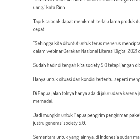
uang,” kata Ririn.
Tapi kita tidak dapat menikmati terlalu lama produk i
cepat.
“Sehingga kita dituntut untuk terus menerus mencipta
dalam webinar Gerakan Nasional Literasi Digital 2021
Sudah hadir di tengah kita society 5.0 tetapi jangan
Hanya untuk situasi dan kondisi tertentu, seperti me
Di Papua jalan tolnya hanya ada di jalur udara karena j
memadai.
Jadi mungkin untuk Papua pengirim pengiriman pak
justru generasi society 5.0.
Sementara untuk yang lainnya, di Indonesia sudah masu