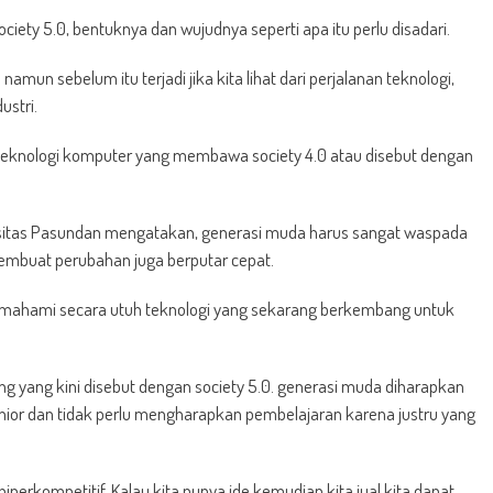
iety 5.0, bentuknya dan wujudnya seperti apa itu perlu disadari.
n sebelum itu terjadi jika kita lihat dari perjalanan teknologi,
ustri.
eknologi komputer yang membawa society 4.0 atau disebut dengan
iversitas Pasundan mengatakan, generasi muda harus sangat waspada
membuat perubahan juga berputar cepat.
ahami secara utuh teknologi yang sekarang berkembang untuk
 yang kini disebut dengan society 5.0. generasi muda diharapkan
enior dan tidak perlu mengharapkan pembelajaran karena justru yang
iperkompetitif. Kalau kita punya ide kemudian kita jual kita dapat