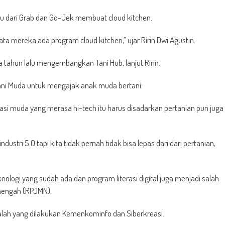
ru dari Grab dan Go-Jek membuat cloud kitchen.
ta mereka ada program cloud kitchen,” ujar Ririn Dwi Agustin.
 tahun lalu mengembangkan Tani Hub, lanjut Ririn.
Tani Muda untuk mengajak anak muda bertani.
si muda yang merasa hi-tech itu harus disadarkan pertanian pun juga
ustri 5.0 tapi kita tidak pernah tidak bisa lepas dari dari pertanian,
nologi yang sudah ada dan program literasi digital juga menjadi salah
nengah (RPJMN).
lah yang dilakukan Kemenkominfo dan Siberkreasi.