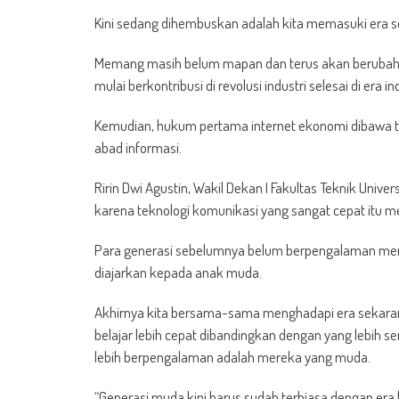
Kini sedang dihembuskan adalah kita memasuki era soc
Memang masih belum mapan dan terus akan berubah namu
mulai berkontribusi di revolusi industri selesai di era ind
Kemudian, hukum pertama internet ekonomi dibawa t
abad informasi.
Ririn Dwi Agustin, Wakil Dekan I Fakultas Teknik Un
karena teknologi komunikasi yang sangat cepat itu 
Para generasi sebelumnya belum berpengalaman mem
diajarkan kepada anak muda.
Akhirnya kita bersama-sama menghadapi era sekarang
belajar lebih cepat dibandingkan dengan yang lebih s
lebih berpengalaman adalah mereka yang muda.
“Generasi muda kini harus sudah terbiasa dengan era h