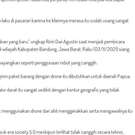
tu laku di pasaran karena ke kliennya merasa itu sudah usang sangat
kan yang baru,” ungkap Ririn Dwi Agustin saat menjadi pembicara
 di wilayah Kabupaten Bandung, Jawa Barat, Rabu (03/11/2021) siang.
 dibayangkan seperti penggunaan robot yang canggih.
ngirim paket barang dengan drone itu dibutuhkan untuk daerah Papua.
alur darat itu sangat sedikit dengan kontur geografis yang tidak
et menggunakan drone dan ahli menggerakkan serta mengawalnya itu
k era society 5.0 meskipun terlihat tidak canggih secara teknis.