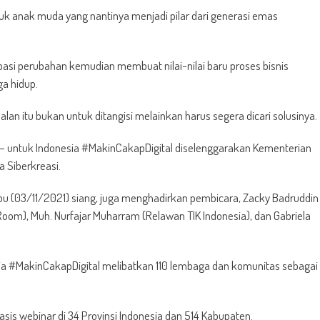
 anak muda yang nantinya menjadi pilar dari generasi emas
pasi perubahan kemudian membuat nilai-nilai baru proses bisnis
a hidup.
an itu bukan untuk ditangisi melainkan harus segera dicari solusinya.
21 – untuk Indonesia #MakinCakapDigital diselenggarakan Kementerian
 Siberkreasi.
u (03/11/2021) siang, juga menghadirkan pembicara, Zacky Badruddin
 Room), Muh. Nurfajar Muharram (Relawan TIK Indonesia), dan Gabriela
esia #MakinCakapDigital melibatkan 110 lembaga dan komunitas sebagai
rbasis webinar di 34 Provinsi Indonesia dan 514 Kabupaten.