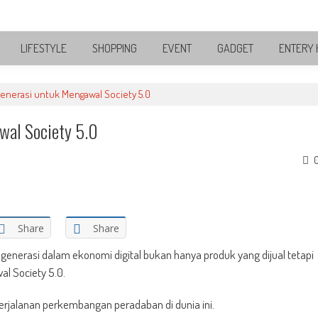
LIFESTYLE
SHOPPING
EVENT
GADGET
ENTERY 
nerasi untuk Mengawal Society 5.0
wal Society 5.0
Share
Share
nerasi dalam ekonomi digital bukan hanya produk yang dijual tetapi
al Society 5.0.
erjalanan perkembangan peradaban di dunia ini.