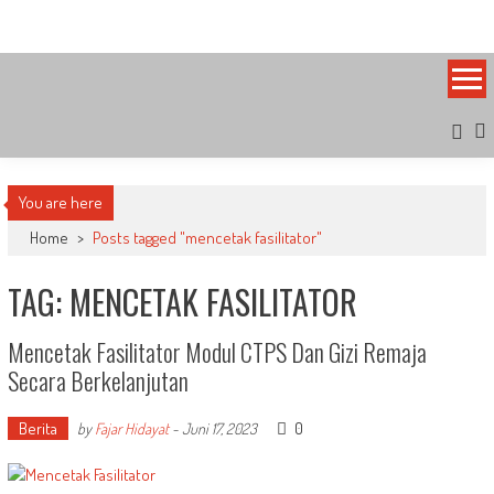
Skip
Bandung Side
Sisi Cantik Bandung
to
content
You are here
Home
>
Posts tagged "mencetak fasilitator"
TAG: MENCETAK FASILITATOR
Mencetak Fasilitator Modul CTPS Dan Gizi Remaja
Secara Berkelanjutan
Berita
0
by
Fajar Hidayat
-
Juni 17, 2023