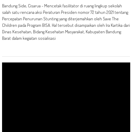
Bandung Side, Cisarua - Mencetak fasilitator di ruang lingkup sekolah
salah satu rencana aksi Peraturan Presiden nomor 72 tahun 2021 tentang
Percepatan Penurunan Stunting yang diterjemahkan oleh Save The
Children pada Program BISA. Hal tersebut disampaikan oleh Ira Kartika dari
Dinas Kesehatan, Bidang Kesehatan Masyarakat, Kabupaten Bandung
Barat dalam kegiatan sosialisasi