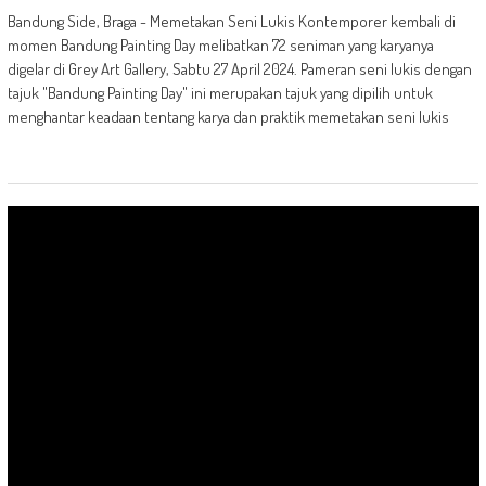
Bandung Side, Braga - Memetakan Seni Lukis Kontemporer kembali di
momen Bandung Painting Day melibatkan 72 seniman yang karyanya
digelar di Grey Art Gallery, Sabtu 27 April 2024. Pameran seni lukis dengan
tajuk "Bandung Painting Day" ini merupakan tajuk yang dipilih untuk
menghantar keadaan tentang karya dan praktik memetakan seni lukis