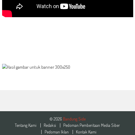
© 2026
Bandung Side
Tentang Kami
Redaksi
Pedoman Pemberitaan Media Siber
Pedoman Iklan
Kontak Kami