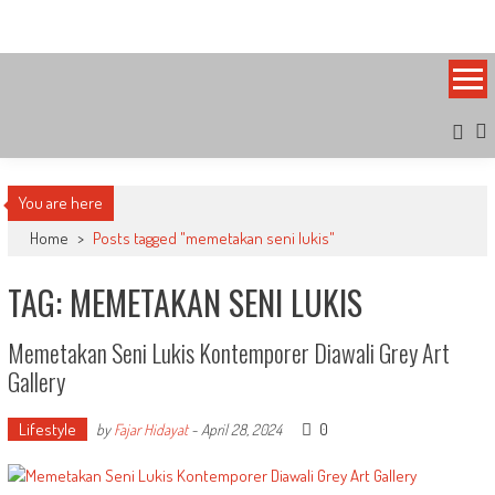
Skip
Bandung Side
Sisi Cantik Bandung
to
content
You are here
Home
>
Posts tagged "memetakan seni lukis"
TAG: MEMETAKAN SENI LUKIS
Memetakan Seni Lukis Kontemporer Diawali Grey Art
Gallery
Lifestyle
0
by
Fajar Hidayat
-
April 28, 2024