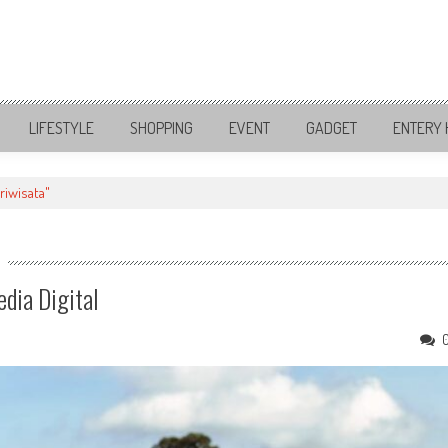
LIFESTYLE
SHOPPING
EVENT
GADGET
ENTERY 
iwisata"
dia Digital