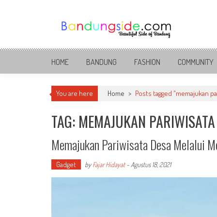
Skip
to
content
Bandung Side
Sisi Cantik Bandung
HOME
BANDUNG
FASHION
COMMUNITY
You are here
Home
>
Posts tagged "memajukan par
TAG: MEMAJUKAN PARIWISATA
Memajukan Pariwisata Desa Melalui Me
Gadget
by
Fajar Hidayat
-
Agustus 18, 2021