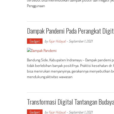
tersebut bisa menimbulkan dampak positif dan negatif ji
Penggunaan
Dampak Pandemi Pada Perangkat Digit
Gadget
by
Fajar Hidayat
-
September 1, 2021
Bandung Side, Kabupaten Indramayu - Dampak pandemi pad
tidak berlebihan banyak positifnya. Praktisi kesehatan d
bisa menirukan menyanyinya, gerakannya menyebutkan bend
mendukung aktivitas wawasan
Transformasi Digital Tantangan Budaya
Gadget
by
Fajar Hidayat
-
September 1, 2021