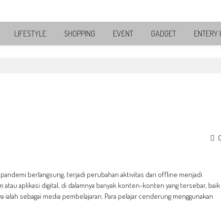
LIFESTYLE
SHOPPING
EVENT
GADGET
ENTERY 
pandemi berlangsung, terjadi perubahan aktivitas dari offline menjadi
 atau aplikasi digital, di dalamnya banyak konten-konten yang tersebar, baik
ya ialah sebagai media pembelajaran. Para pelajar cenderung menggunakan