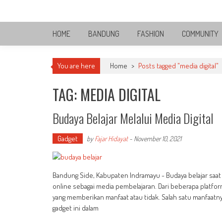
Skip
Bandung Side
to
Sisi Cantik Bandung
content
HOME
BANDUNG
FASHION
COMMUNITY
You are here
Home
>
Posts tagged "media digital"
TAG: MEDIA DIGITAL
Budaya Belajar Melalui Media Digital
Gadget
by
Fajar Hidayat
-
November 10, 2021
Bandung Side, Kabupaten Indramayu - Budaya belajar saat 
online sebagai media pembelajaran. Dari beberapa platform
yang memberikan manfaat atau tidak. Salah satu manfaatn
gadget ini dalam