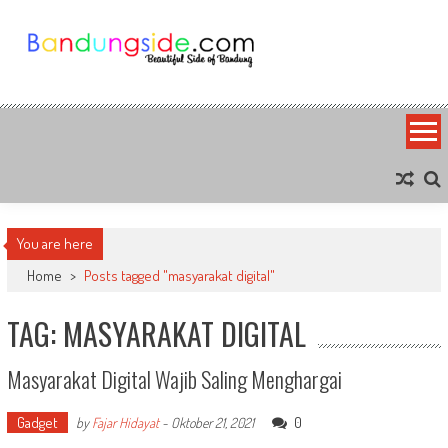
Skip
to
content
Bandung Side
Sisi Cantik Bandung
You are here
Home
>
Posts tagged "masyarakat digital"
TAG: MASYARAKAT DIGITAL
Masyarakat Digital Wajib Saling Menghargai
Gadget
0
by
Fajar Hidayat
-
Oktober 21, 2021