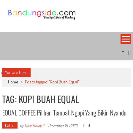
Skip
to
content
Bandung Side
Sisi Cantik Bandung
You are here
Home
>
Posts tagged "Kopi Buah Equal"
TAG: KOPI BUAH EQUAL
EQUAL COFFEE Pilihan Tempat Ngopi Yang Bikin Nyandu
Caffe
0
by
Fajar Hidayat
-
Desember 19, 2023