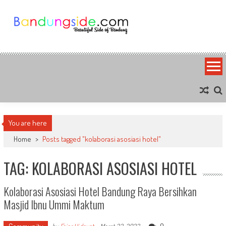
Skip
to
content
Bandung Side
Sisi Cantik Bandung
You are here
Home
>
Posts tagged "kolaborasi asosiasi hotel"
TAG: KOLABORASI ASOSIASI HOTEL
Kolaborasi Asosiasi Hotel Bandung Raya Bersihkan
Masjid Ibnu Ummi Maktum