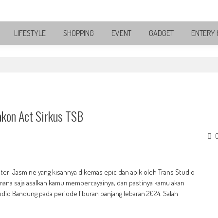
LIFESTYLE
SHOPPING
EVENT
GADGET
ENTERY 
akon Act Sirkus TSB
uteri Jasmine yang kisahnya dikemas epic dan apik oleh Trans Studio
dimana saja asalkan kamu mempercayainya, dan pastinya kamu akan
dio Bandung pada periode liburan panjang lebaran 2024. Salah