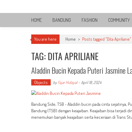
Skip
Bandung Side
to
Sisi Cantik Bandung
content
HOME
BANDUNG
FASHION
COMMUNITY
You are here
Home
>
Posts tagged "Dita Apriliane"
TAG: DITA APRILIANE
Aladdin Bucin Kepada Puteri Jasmine L
Objects
by
Fajar Hidayat
-
April 18, 2024
Bandung Side, TSB - Aladdin bucin pada cinta sejatinya, P
Bandung (TSB) dengan keajaiban. Keajaiban bisa terjadi 
menemukan banyak keajaiban serta keceriaan di Trans Stu