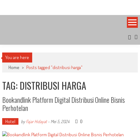
Skip
Bandung Side
Sisi Cantik Bandung
to
content
You are here
Home
>
Posts tagged "distribusi harga"
TAG: DISTRIBUSI HARGA
Bookandlink Platform Digital Distribusi Online Bisnis
Perhotelan
Hotel
0
by
Fajar Hidayat
-
Mei 5, 2024