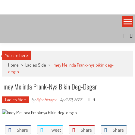
Skip
Bandung Side
Sisi Cantik Bandung
to
content
You are here
Home
>
Ladies Side
>
Imey Melinda Prank-nya bikin deg-
degan
Imey Melinda Prank-Nya Bikin Deg-Degan
Ladies Side
0
by
Fajar Hidayat
-
April 30, 2025
Share
Tweet
Share
Share