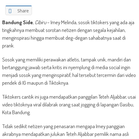
Share
Bandung Side
,
Cibiru
– Imey Melinda, sosok tiktokers yang ada aja
tingkahnya membuat sorotan netizen dengan segala kejahilan,
menginspirasi hingga membuat deg-degan sahabatnya saat di
prank.
Sosok yang memiliki perawakan atletis, tampak unik, mandiri dan
bertanggung jawab serta kritis ini nyemplung di media social ingin
menjadi sosok yang menginspiratif, hal tersebut tercermin dari video
pendek di IG maupun di Tiktoknya.
Tiktokers cantik ini juga mendapatkan panggilan Teteh Aljabbar, usai
video tiktoknya viral dilabrak orang saat jogging di lapangan Gasibu,
Kota Bandung.
Tidak sedikit netizen yang penasaran mengapa Imey panggian
akrabnya mendapatkan julukan Teteh Aljabbar pemilik nama asli