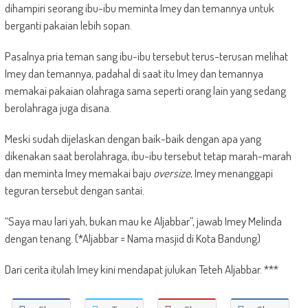
dihampiri seorang ibu-ibu meminta Imey dan temannya untuk
berganti pakaian lebih sopan.
Pasalnya pria teman sang ibu-ibu tersebut terus-terusan melihat
Imey dan temannya, padahal di saat itu Imey dan temannya
memakai pakaian olahraga sama seperti orang lain yang sedang
berolahraga juga disana.
Meski sudah dijelaskan dengan baik-baik dengan apa yang
dikenakan saat berolahraga, ibu-ibu tersebut tetap marah-marah
dan meminta Imey memakai baju
oversize
, Imey menanggapi
teguran tersebut dengan santai.
“Saya mau lari yah, bukan mau ke Aljabbar”, jawab Imey Melinda
dengan tenang. (*Aljabbar = Nama masjid di Kota Bandung)
Dari cerita itulah Imey kini mendapat julukan Teteh Aljabbar. ***