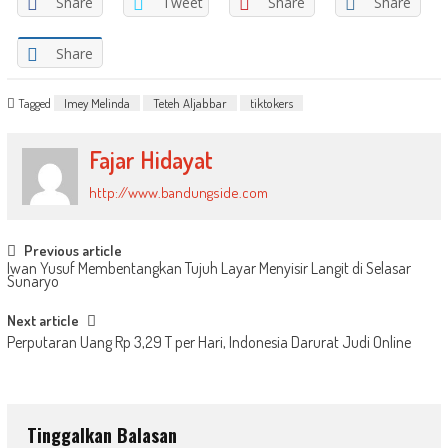
Share
Tweet
Share
Share
Share
Tagged
Imey Melinda
Teteh Aljabbar
tiktokers
Fajar Hidayat
http://www.bandungside.com
Post
Previous article
Iwan Yusuf Membentangkan Tujuh Layar Menyisir Langit di Selasar
navigation
Sunaryo
Next article
Perputaran Uang Rp 3,29 T per Hari, Indonesia Darurat Judi Online
Tinggalkan Balasan