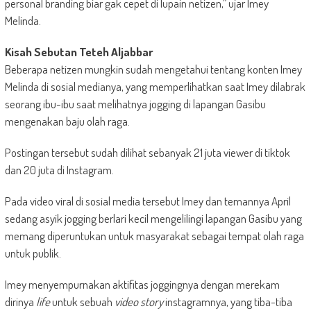
personal branding biar gak cepet di lupain netizen,” ujar Imey
Melinda.
Kisah Sebutan Teteh Aljabbar
Beberapa netizen mungkin sudah mengetahui tentang konten Imey
Melinda di sosial medianya, yang memperlihatkan saat Imey dilabrak
seorang ibu-ibu saat melihatnya jogging di lapangan Gasibu
mengenakan baju olah raga.
Postingan tersebut sudah dilihat sebanyak 21 juta viewer di tiktok
dan 20 juta di Instagram.
Pada video viral di sosial media tersebut Imey dan temannya April
sedang asyik jogging berlari kecil mengelilingi lapangan Gasibu yang
memang diperuntukan untuk masyarakat sebagai tempat olah raga
untuk publik.
Imey menyempurnakan aktifitas joggingnya dengan merekam
dirinya
life
untuk sebuah
video story
instagramnya, yang tiba-tiba