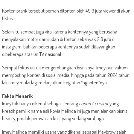
Konten prank tersebut pernah ditonton oleh 49,9 juta viewer di akun
tiktok.
Selain itu sempat juga viral karena kontennya yang berusaha
menyalakan motor dan sudah di tonton sebanyak 2,8 juta di
instagram, bahkan beberapa kontennya sudah ditayangkan
dibeberapa stasiun TV nasional.
Sempat fokus untuk mengembangkan bisnisnya, Imey pun vakum
memposting konten di sosial media, hingga pada tahun 2024 tahun
lalu Imey mulai lagi melanjutkan kegiatan “ngonten”nya.
Fakta Menarik
Imey tak hanya dikenal sebagai seorang
content creator
yang
kreatif, pemilik nama asli Novia Melinda ini juga menjalankan bisnis
beauty, produk perawatan kulit yang sedang viral juga.
Imey Melinda memiliki usaha yang dikenal sebagai Meybrow salah