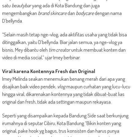
satu
beautybar
yang ada di Kota Bandung dan juga
mengembangkan
brand skincare
dan
bodycare
dengan nama
D’bellynda.
“Selain masih tetap nge-vlog, ada aktifitas usaha yang tidak bisa
ditinggalkan, yaitu D’bellynda. Biar jalan semua, ya nge-vlog ya
bisnis, Mey dibantu oleh
tim creator
untuk membuat konten dan
video di media social,” ujar Imey berbinar.
Viral karena Kontennya Fresh dan Original
Imey Melinda seakan menemukan benang merah dari apa yang
disajikan baik video pendek,
vlog
maupun curhatan yang lucu-lucu
hingga viral, dikarenakan kontennya yang tidak dibuat-buat lias
original dan fresh, tidak ada settingan maupun rekayasa.
Seperti yang disampaikan kepada Bandung Side saat berkunjung
irumahnya di seputar Cibiru, Kota Bandung “Bikin konten yang
original, pake hook yg bagus, trus konsisten dan harus punya