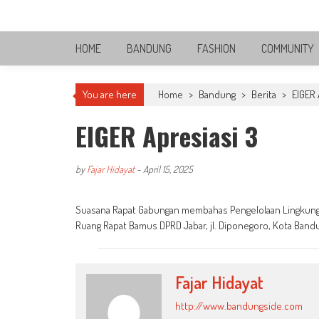
Skip
Bandung Side
to
Sisi Cantik Bandung
content
HOME
BANDUNG
FASHION
COMMUNITY
You are here
Home
>
Bandung
>
Berita
>
EIGER
EIGER Apresiasi 3
by
Fajar Hidayat
-
April 15, 2025
Suasana Rapat Gabungan membahas Pengelolaan Lingkungan 
Ruang Rapat Bamus DPRD Jabar, jl. Diponegoro, Kota Band
Fajar Hidayat
http://www.bandungside.com