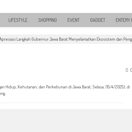
LIFESTYLE
SHOPPING
EVENT
GADGET
ENTERY 
 Apresiasi Langkah Gubernur Jawa Barat Menyelamatkan Ekosistem dan Peng
Hidup, Kehutanan, dan Perkebunan di Jawa Barat, Selasa, (15/4/2025), di
ung.