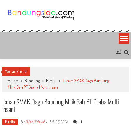
Skip
to
content
Bandung Side
Sisi Cantik Bandung
You are here
Home
>
Bandung
>
Berita
>
Lahan SMAK Dago Bandung
Milik Sah PT Graha Multi Insani
Lahan SMAK Dago Bandung Milik Sah PT Graha Multi
Insani
Berita
0
by
Fajar Hidayat
-
Juli 27, 2024