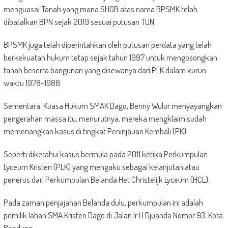
menguasai Tanah yang mana SHGB atas nama BPSMK telah
dibatalkan BPN sejak 2019 sesuai putusan TUN.
BPSMK juga telah diperintahkan oleh putusan perdata yang telah
berkekuatan hukum tetap sejak tahun 1997 untuk mengosongkan
tanah beserta bangunan yang disewanya dari PLK dalam kurun
waktu 1978-1988.
Sementara, Kuasa Hukum SMAK Dago, Benny Wulur menyayangkan
pengerahan massa itu, menurutnya, mereka mengklaim sudah
memenangkan kasus di tingkat Peninjauan Kembali (PK).
Seperti diketahui kasus bermula pada 2011 ketika Perkumpulan
Lyceum Kristen (PLK) yang mengaku sebagai kelanjutan atau
penerus dari Perkumpulan Belanda Het Christelijk Lyceum (HCL).
Pada zaman penjajahan Belanda dulu, perkumpulan ini adalah
pemilik lahan SMA Kristen Dago di Jalan Ir H Djuanda Nomor 93, Kota
Bandung.