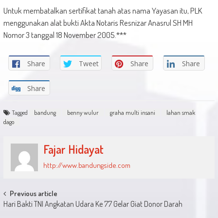
Untuk membatalkan sertifikat tanah atas nama Yayasan itu, PLK
menggunakan alat bukti Akta Notaris Resnizar Anasrul SH MH
Nomor 3 tanggal 18 November 2005.***
Share
Tweet
Share
Share
Share
Tagged
bandung
benny wulur
graha multi insani
lahan smak
dago
Fajar Hidayat
http://www.bandungside.com
Post
Previous article
Hari Bakti TNI Angkatan Udara Ke 77 Gelar Giat Donor Darah
navigation