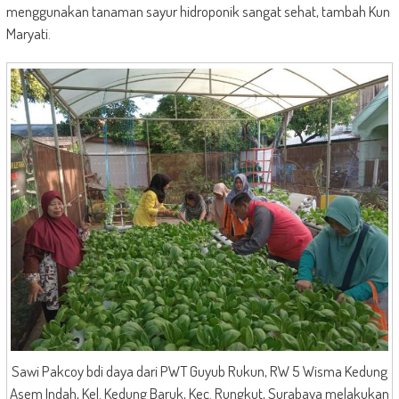
menggunakan tanaman sayur hidroponik sangat sehat, tambah Kun
Maryati.
Sawi Pakcoy bdi daya dari PWT Guyub Rukun, RW 5 Wisma Kedung
Asem Indah, Kel. Kedung Baruk, Kec. Rungkut, Surabaya melakukan