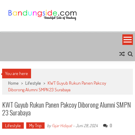
Skip
to
content
Bandung Side
Sisi Cantik Bandung
You are here
Home
>
Lifestyle
>
KWT Guyub Rukun Panen Pakcoy
Diborong Alumni SMPN 23 Surabaya
KWT Guyub Rukun Panen Pakcoy Diborong Alumni SMPN
23 Surabaya
Lifestyle
My Trip
0
by
Fajar Hidayat
-
Juni 28, 2024