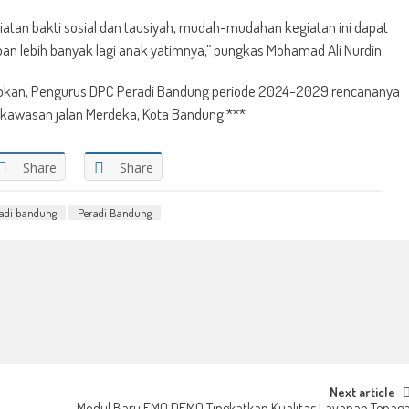
iatan bakti sosial dan tausiyah, mudah-mudahan kegiatan ini dapat
pan lebih banyak lagi anak yatimnya,” pungkas Mohamad Ali Nurdin.
apkan, Pengurus DPC Peradi Bandung periode 2024-2029 rencananya
di kawasan jalan Merdeka, Kota Bandung.***
Share
Share
adi bandung
Peradi Bandung
Next article
Modul Baru EMO DEMO Tingkatkan Kualitas Layanan Tenag