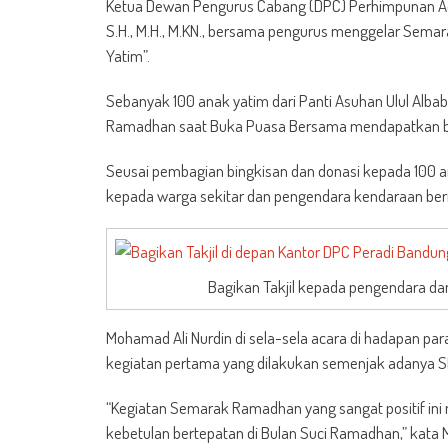
Ketua Dewan Pengurus Cabang (DPC) Perhimpunan Advo
S.H., M.H., M.KN., bersama pengurus menggelar Sema
Yatim”.
Sebanyak 100 anak yatim dari Panti Asuhan Ulul Al
Ramadhan saat Buka Puasa Bersama mendapatkan bin
Seusai pembagian bingkisan dan donasi kepada 100 a
kepada warga sekitar dan pengendara kendaraan bermo
Bagikan Takjil kepada pengendara dan
Mohamad Ali Nurdin di sela-sela acara di hadapan
kegiatan pertama yang dilakukan semenjak adanya 
“Kegiatan Semarak Ramadhan yang sangat positif ini
kebetulan bertepatan di Bulan Suci Ramadhan,” kata 