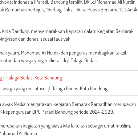
kat Indonesia (Peradi) Bandung terpilih, DR (c) Mohamad Ali Nurdin,
rak Ramadhan bertajuk, “Berbagi Takzil, Buka Puasa Bersama 100 Anak
bab, Kota Bandung, menyemarakkan kegiatan dalam kegiatan Semarak
gkisan dan donasi seusai tausiyah.
nak yatim, Mohamad Ali Nurdin dan pengurus membagikan takzil
tor dan warga yang melintas di jl. Talaga Bodas.
 warga yang melintasdi jl. Talaga Bodas, Kota Bandung
 para awak Media mengatakan, kegiatan Semarak Ramadhan merupakan
SK kepengurusan DPC Peradi Bandung periode 2024-2029.
 merupakan kegiatan yang biasa kita lakukan sebagai umat muslim,
Mohamad Ali Nurdin.