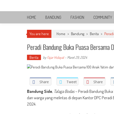
Skip
Bandung Side
to
Sisi Cantik Bandung
content
HOME
BANDUNG
FASHION
COMMUNITY
You are here
Home
>
Bandung
>
Berita
>
Peradi
Peradi Bandung Buka Puasa Bersama Da
Berita
by
Fajar Hidayat
-
Maret 29, 2024
Share
Tweet
Share
Bandung Side
,
Talaga Bodas
– Peradi Bandung Buka 
dan warga yang melintas di depan Kantor DPC Peradi 
2024.