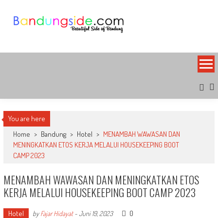
Skip
to
content
Bandung Side
Sisi Cantik Bandung
You are here
Home
>
Bandung
>
Hotel
>
MENAMBAH WAWASAN DAN
MENINGKATKAN ETOS KERJA MELALUI HOUSEKEEPING BOOT
CAMP 2023
MENAMBAH WAWASAN DAN MENINGKATKAN ETOS
KERJA MELALUI HOUSEKEEPING BOOT CAMP 2023
Hotel
0
by
Fajar Hidayat
-
Juni 19, 2023