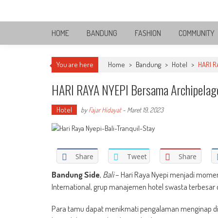
Skip
Bandung Side
to
Sisi Cantik Bandung
content
HOME
BANDUNG
FASHION
COMMUNITY
You are here
Home
>
Bandung
>
Hotel
>
HARI R
HARI RAYA NYEPI Bersama Archipelago
Hotel
by
Fajar Hidayat
-
Maret 19, 2023
Share
Tweet
Share
Bandung Side
,
Bali
– Hari Raya Nyepi menjadi momen
International, grup manajemen hotel swasta terbesar 
Para tamu dapat menikmati pengalaman menginap di sa