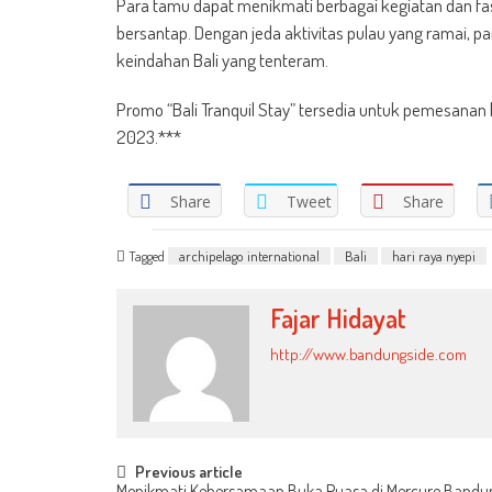
Para tamu dapat menikmati berbagai kegiatan dan fas
bersantap. Dengan jeda aktivitas pulau yang ramai, p
keindahan Bali yang tenteram.
Promo “Bali Tranquil Stay” tersedia untuk pemesanan
2023.***
Share
Tweet
Share
Tagged
archipelago international
Bali
hari raya nyepi
Fajar Hidayat
http://www.bandungside.com
Post
Previous article
Menikmati Kebersamaan Buka Puasa di Mercure Bandun