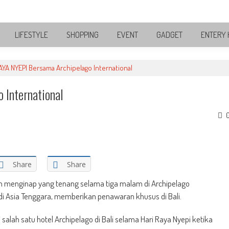
LIFESTYLE
SHOPPING
EVENT
GADGET
ENTERY 
AYA NYEPI Bersama Archipelago International
 International
Share
Share
 menginap yang tenang selama tiga malam di Archipelago
di Asia Tenggara, memberikan penawaran khusus di Bali.
lah satu hotel Archipelago di Bali selama Hari Raya Nyepi ketika