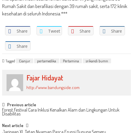
Rumah Sakit dan berafiliasi dengan 39 rumah sakit, serta 172 klinik
kesehatan di seluruh Indonesia.***
Share
Tweet
Share
Share
Share
Tagged
Cianjur
pertamedika
Pertamina
srikandi bumn
Fajar Hidayat
http://www.bandungside.com
Post
Previous article
Forest Festival Cara Inklusi Kenalkan Alam dan Lingkungan Untuk
navigation
Disabilitas
Next article
Jaringan XL Tetap Nyaman Pasca Erupsi Gunung Semeru