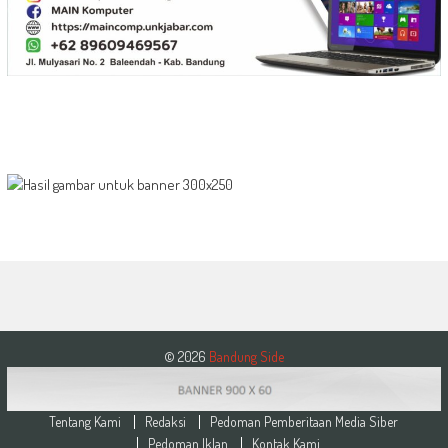
© 2026
Bandung Side
Tentang Kami
Redaksi
Pedoman Pemberitaan Media Siber
Pedoman Iklan
Kontak Kami