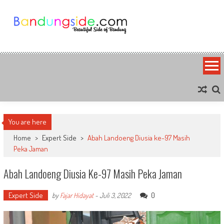
Skip
to
content
Bandung Side
Sisi Cantik Bandung
You are here
Home
>
Expert Side
>
Abah Landoeng Diusia ke-97 Masih
Peka Jaman
Abah Landoeng Diusia Ke-97 Masih Peka Jaman
Expert Side
0
by
Fajar Hidayat
-
Juli 3, 2022