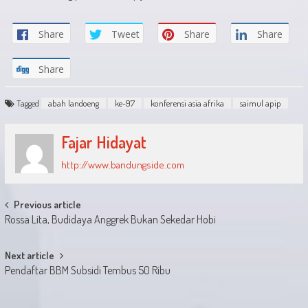
Share
Tweet
Share
Share
Share
Tagged
abah landoeng
ke-97
konferensi asia afrika
saimul apip
Fajar Hidayat
http://www.bandungside.com
Post
Previous article
Rossa Lita, Budidaya Anggrek Bukan Sekedar Hobi
navigation
Next article
Pendaftar BBM Subsidi Tembus 50 Ribu