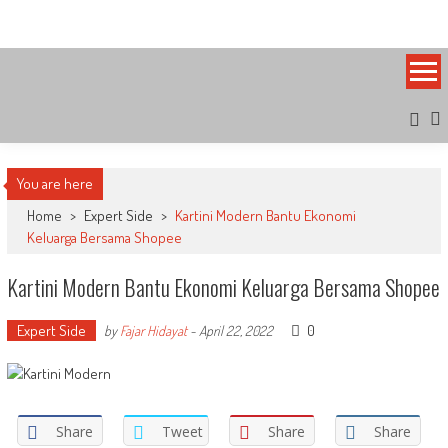
Skip
Bandung Side
Sisi Cantik Bandung
to
content
You are here
Home
>
Expert Side
>
Kartini Modern Bantu Ekonomi
Keluarga Bersama Shopee
Kartini Modern Bantu Ekonomi Keluarga Bersama Shopee
Expert Side
0
by
Fajar Hidayat
-
April 22, 2022
Share
Tweet
Share
Share