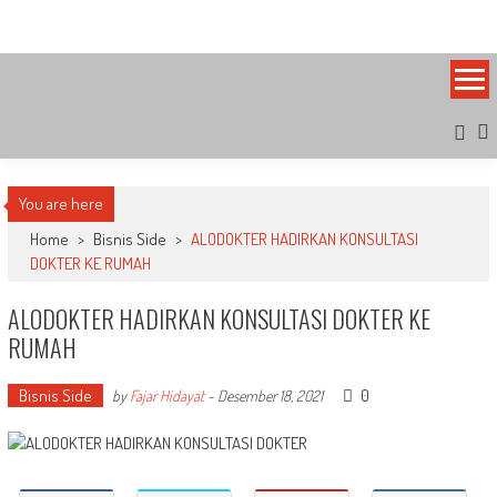
Skip
Bandung Side
Sisi Cantik Bandung
to
content
You are here
Home
>
Bisnis Side
>
ALODOKTER HADIRKAN KONSULTASI
DOKTER KE RUMAH
ALODOKTER HADIRKAN KONSULTASI DOKTER KE
RUMAH
Bisnis Side
0
by
Fajar Hidayat
-
Desember 18, 2021